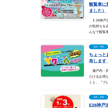
観覧車に
ました）
Ｅ28神戸
の気持ちを
んなで観覧車
SA・PA
ちょっと
布します
瀬戸内・四
だけるお得
くと、『プレ
SA・PA
E28神