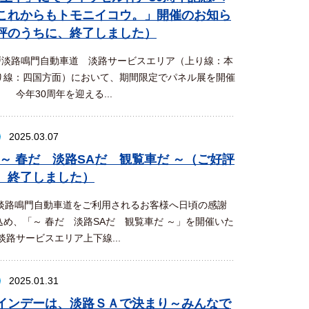
これからもトモニイコウ。」開催のお知ら
評のうちに、終了しました）
戸淡路鳴門自動車道 淡路サービスエリア（上り線：本
り線：四国方面）において、期間限定でパネル展を開催
 今年30周年を迎える...
2025.03.07
 ～ 春だ 淡路SAだ 観覧車だ ～（ご好評
、終了しました）
淡路鳴門自動車道をご利用されるお客様へ日頃の感謝
め、「～ 春だ 淡路SAだ 観覧車だ ～」を開催いた
路サービスエリア上下線...
2025.01.31
インデーは、淡路ＳＡで決まり～みんなで