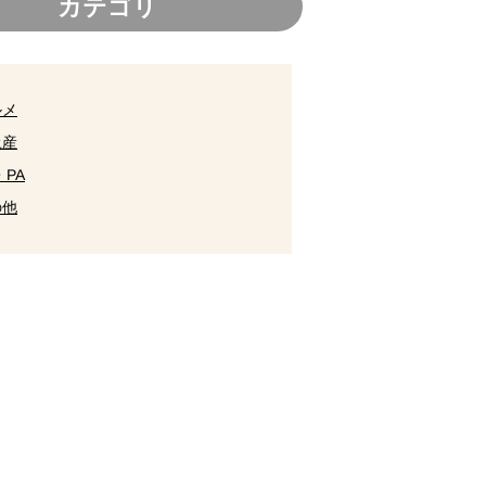
カテゴリ
ルメ
土産
・PA
の他