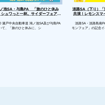
淡路SA（下り）
ノ池SA・与島PA 「旅のひと休み
、シュワっと一杯。サイダーフェア」
共演！レモンスマ
評
開催
0 瀬戸中央自動車道 鴻ノ池SA及び与島PA
淡路SA・淡路島南P
いて、「旅のひと休みに、シ
モンフェア」の記念イ