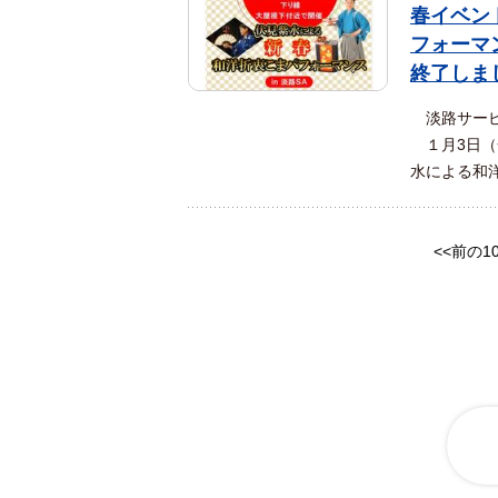
春イベン
フォーマ
終了しま
淡路サービ
１月3日（
水による和洋
<<前の1