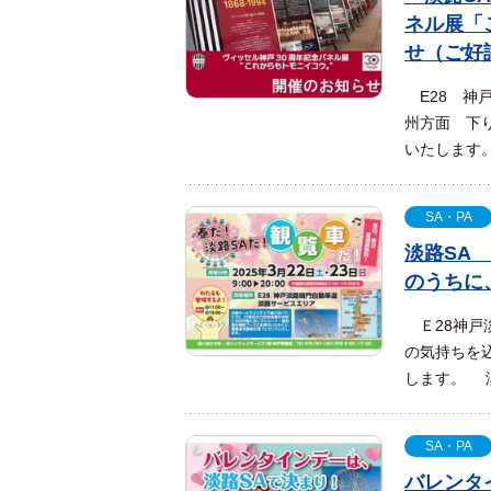
ネル展「
せ（ご好
E28 神
州方面 下
いたします。
SA・PA
淡路SA
のうちに
Ｅ28神戸
の気持ちを込
します。 淡
SA・PA
バレンタ