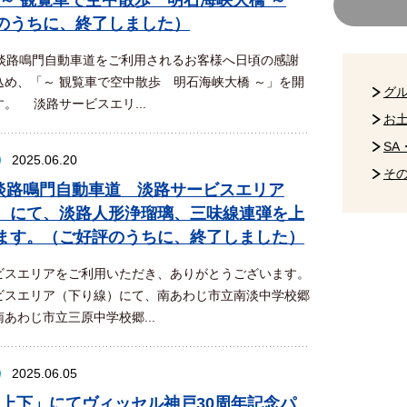
 ～ 観覧車で空中散歩 明石海峡大橋 ～
のうちに、終了しました）
淡路鳴門自動車道をご利用されるお客様へ日頃の感謝
込め、「～ 観覧車で空中散歩 明石海峡大橋 ～」を開
グ
。 淡路サービスエリ...
お
SA
2025.06.20
そ
戸淡路鳴門自動車道 淡路サービスエリア
）にて、淡路人形浄瑠璃、三味線連弾を上
ます。（ご好評のうちに、終了しました）
スエリアをご利用いただき、ありがとうございます。
スエリア（下り線）にて、南あわじ市立南淡中学校郷
あわじ市立三原中学校郷...
2025.06.05
A上下」にてヴィッセル神戸30周年記念パ