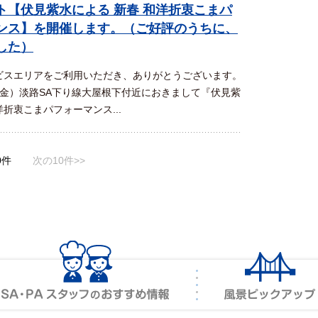
ト【伏見紫水による 新春 和洋折衷こまパ
ンス】を開催します。（ご好評のうちに、
した）
スエリアをご利用いただき、ありがとうございます。
金）淡路SA下り線大屋根下付近におきまして『伏見紫
折衷こまパフォーマンス...
0件
次の10件>>