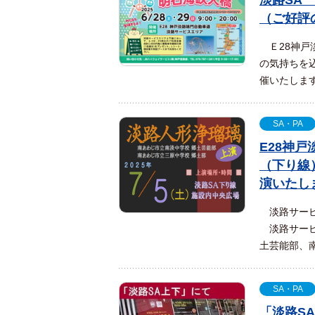
淡路SA
（ご好評
Ｅ28神戸
の気持ちを
催いたします
SA・PA
E28神
（下り線
演いたし
淡路サービ
淡路サービ
土芸能部、南
SA・PA
「淡路S