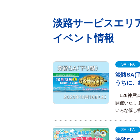
淡路サービスエリ
イベント情報
SA・PA
淡路SA
うちに、
E28神戸
開催いたし
いろな催し物
SA・PA