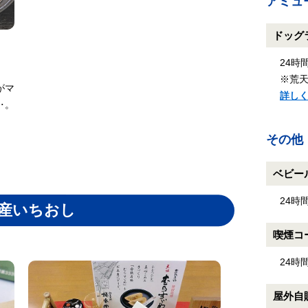
アミュ
ドッグ
24時
※荒
がマ
詳し
‥。
その他
ベビー
24時
産いちおし
喫煙コ
24時
屋外自