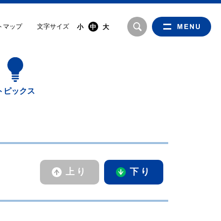
文字サイズ
トマップ
小
中
大
トピックス
上り
下り