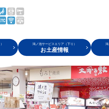
り）
鴻ノ池サービスエリア（下り）
鴻
お土産情報