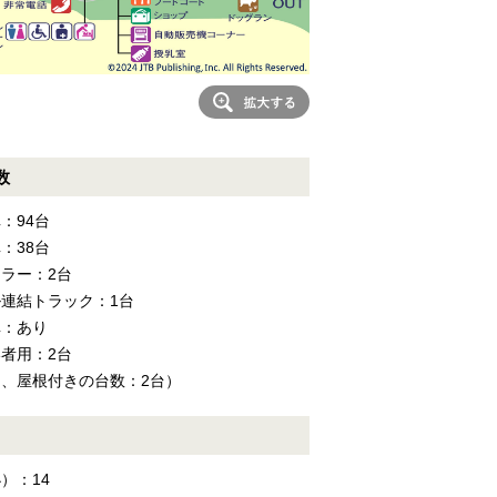
数
：94台
：38台
ラー：2台
連結トラック：1台
車：あり
者用：2台
、屋根付きの台数：2台）
）：14