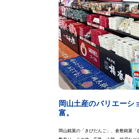
岡山土産のバリエーシ
富。
岡山銘菓の「きびだんご」、倉敷銘菓「