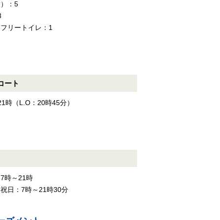
）：5
3
フリートイレ：1
コート
21時（L.O：20時45分）
7時～21時
祝日：7時～21時30分