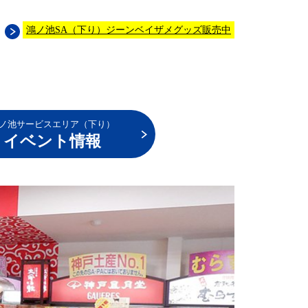
鴻ノ池SA（下り）ジーンベイザメグッズ販売中
ノ池サービスエリア（下り）
イベント情報