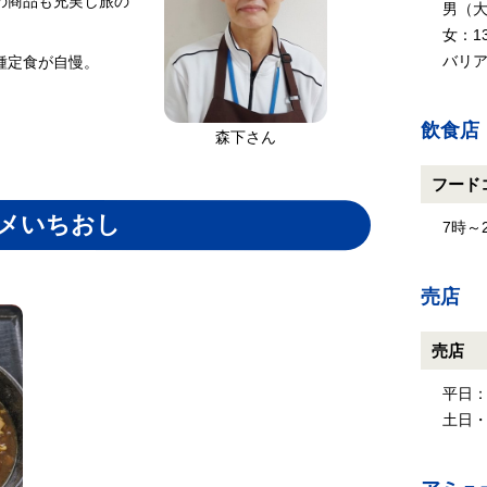
の商品も充実し旅の
男（大
女：1
バリア
種定食が自慢。
飲食店
森下さん
フード
メいちおし
7時～
売店
売店
平日：
土日・