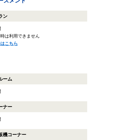
ーズメント
ラン
間
天時は利用できません
くはこちら
ルーム
間
ーナー
間
販機コーナー