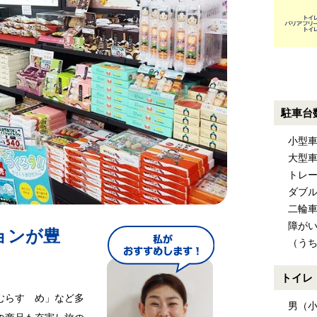
駐車台
小型車
大型車
トレー
ダブル
二輪
障がい
ョンが豊
（うち
トイレ
むらすゞめ」など多
男（小