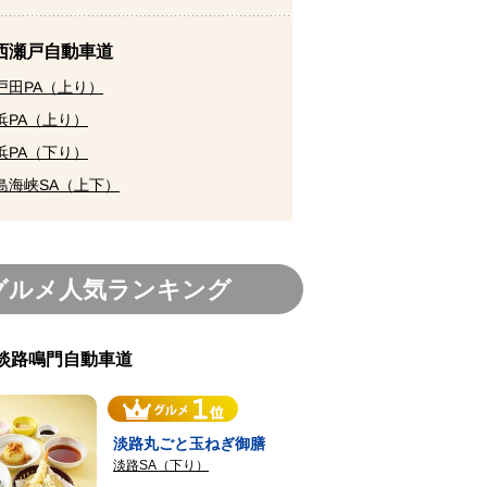
 西瀬戸自動車道
戸田PA（上り）
浜PA（上り）
浜PA（下り）
島海峡SA（上下）
グルメ人気ランキング
戸淡路鳴門自動車道
淡路丸ごと玉ねぎ御膳
淡路SA（下り）