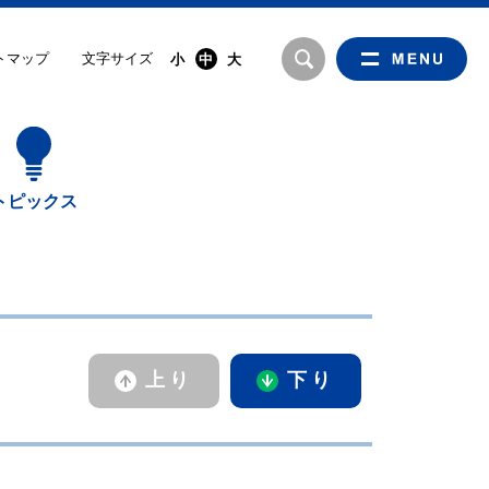
文字サイズ
トマップ
小
中
大
トピックス
上り
下り