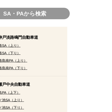
SA・PAから検索
8 神戸淡路鳴門自動車道
路SA（上り）
路SA（下り）
路島南PA（上り）
路島南PA（下り）
 瀬戸中央自動車道
島PA（上下）
ノ池SA（上り）
ノ池SA（下り）