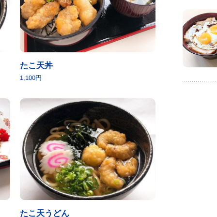
たこ天丼
1,100円
たこ天うどん