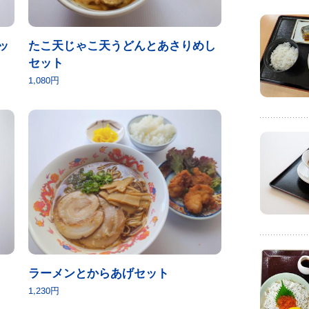
ッ
たこ天じゃこ天うどんとあさりめし
セット
1,080円
ラーメンとからあげセット
1,230円