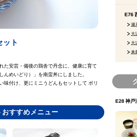
E76
瀬
大
セット
大
来
れた安芸・備後の鶏舎で丹念に、健康に育て
しんめいどり）」を南蛮丼にしました。
い味付け、更にミニうどんもセットして ボリ
E28 神
トおすすめメニュー