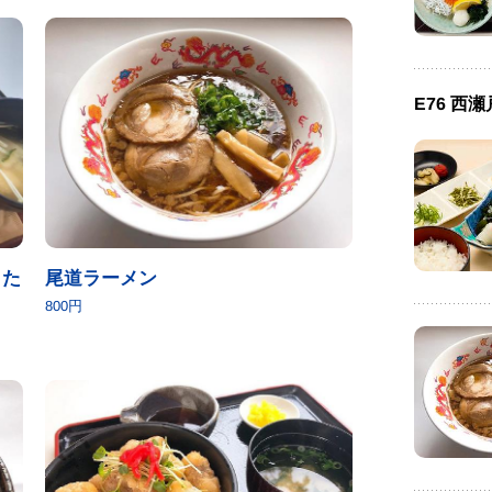
E76 西
・た
尾道ラーメン
800円