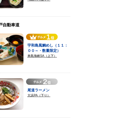
瀬戸自動車道
宇和島風鯛めし（１１：
００～・数量限定）
来島海峡SA（上下）
尾道ラーメン
大浜PA（下り）