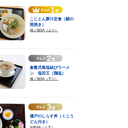
こじとん豚汁定食（鯖の
照焼き）
鴻ノ池SA（上り）
倉敷児島塩結びラーメ
ン 塩田王（鶏塩）
鴻ノ池SA（下り）
瀬戸のしらす丼（ミニう
どん付き）
与島PA（上下）