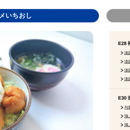
メいちおし
E2
淡
淡
淡
淡
E30
与
鴻
鴻