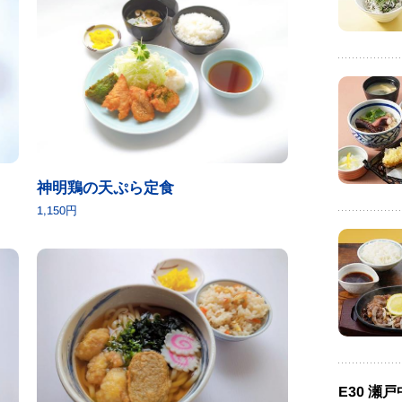
神明鶏の天ぷら定食
1,150円
E30 瀬