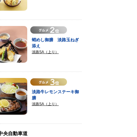
蛸めし御膳 淡路玉ねぎ
添え
淡路SA（上り）
淡路牛レモンステーキ御
膳
淡路SA（上り）
戸中央自動車道