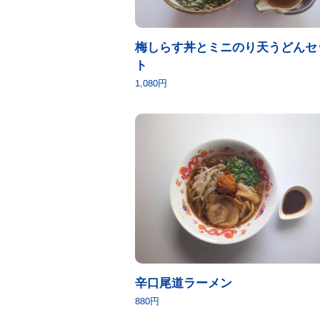
梅しらす丼とミニのり天うどんセ
ト
1,080円
辛口尾道ラーメン
880円