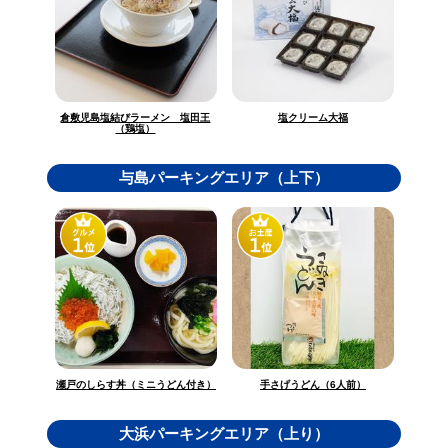
倉敷児島塩結びラーメン 塩田王
塩クリーム大福
（鶏塩）
与島パーキングエリア（上下）
瀬戸のしらす丼（ミニうどん付き）
手さげうどん（6人前）
大浜パーキングエリア（上り）