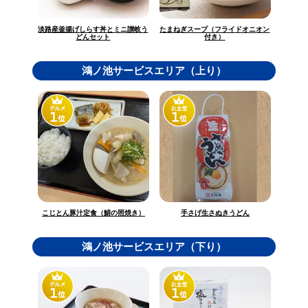
淡路産釜揚げしらす丼とミニ讃岐う
たまねぎスープ（フライドオニオン
どんセット
付き）
鴻ノ池サービスエリア（上り）
こじとん豚汁定食（鯖の照焼き）
手さげ生さぬきうどん
鴻ノ池サービスエリア（下り）