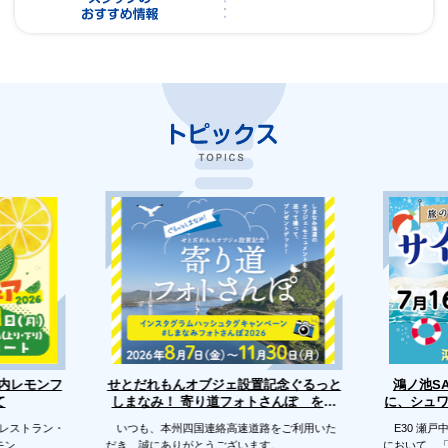
せとだれもんオブジェ設置記念ぐるっと
戸内レモンフ
鴻ノ池S
に、シュ
しまなみ！ 寄り道フォトさんぽ を開
て
催します
のレストラン・
いつも、本州四国連絡高速道路をご利用いた
E30 瀬戸
モン
だき、誠にありがとうございます。
において、