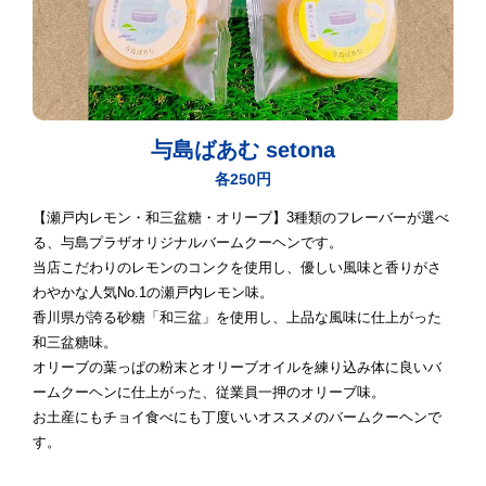
与島ばあむ setona
各250円
【瀬戸内レモン・和三盆糖・オリーブ】3種類のフレーバーが選べ
る、与島プラザオリジナルバームクーヘンです。
当店こだわりのレモンのコンクを使用し、優しい風味と香りがさ
わやかな人気No.1の瀬戸内レモン味。
香川県が誇る砂糖「和三盆」を使用し、上品な風味に仕上がった
和三盆糖味。
オリーブの葉っぱの粉末とオリーブオイルを練り込み体に良いバ
ームクーヘンに仕上がった、従業員一押のオリーブ味。
お土産にもチョイ食べにも丁度いいオススメのバームクーヘンで
す。