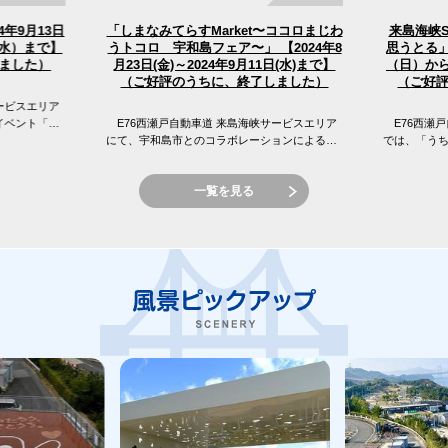
4年9月13日
「しまなみてらすMarket〜ココロまじわ
来島海峡
うトコロ 宇和島フェア〜」 【2024年8
（水）まで】
思うとる」
（日）から
月23日(金)～2024年9月11日(水)まで】
ました）
（ご好評のうちに、終了しました）
（ご好
ービスエリア
イベント「え
E76西瀬戸自動車道 来島海峡サービスエリア
E76西瀬戸
 来島海峡サ
にて、宇和島市とのコラボレーションによる
では、「う
「しまなみてらすMarket〜ココロまじわうトコ
窪フェア開
ロ 宇和島フェア〜」を開催...
峡SAの目の前
一覧を見る