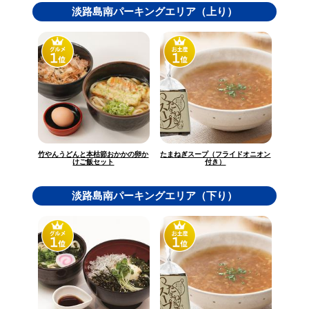
淡路島南パーキングエリア（上り）
竹やんうどんと本枯節おかかの卵か
たまねぎスープ（フライドオニオン
けご飯セット
付き）
淡路島南パーキングエリア（下り）