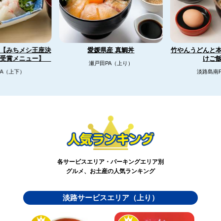
【みちメシ王座決
竹やんうどんと
愛媛県産 真鯛丼
リ受賞メニュー】
けご
瀬戸田PA（上り）
A（上下）
淡路島南
各サービスエリア・パーキングエリア別
グルメ、お土産の人気ランキング
淡路サービスエリア（上り）