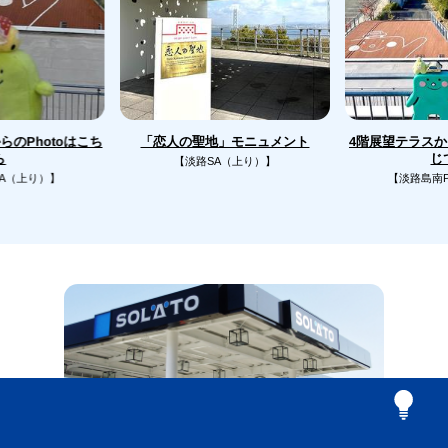
のPhotoはこち
4階展望テラス
「恋人の聖地」モニュメント
じ
ら
【淡路SA（上り）】
A（上り）】
【淡路島南