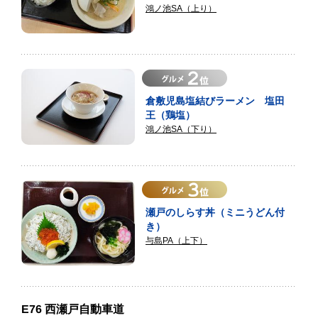
鴻ノ池SA（上り）
倉敷児島塩結びラーメン 塩田
王（鶏塩）
鴻ノ池SA（下り）
瀬戸のしらす丼（ミニうどん付
き）
与島PA（上下）
E76 西瀬戸自動車道