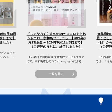
4年9月13日
「しまなみてらすMarket〜ココロまじわ
来島海峡
うトコロ 宇和島フェア〜」 【2024年8
（水）まで】
思うとる」
（日）から
月23日(金)～2024年9月11日(水)まで】
ました）
（ご好評のうちに、終了しました）
（ご好
ービスエリア
イベント「え
E76西瀬戸自動車道 来島海峡サービスエリア
E76西瀬戸
 来島海峡サ
にて、宇和島市とのコラボレーションによる
では、「う
「しまなみてらすMarket〜ココロまじわうトコ
窪フェア開
ロ 宇和島フェア〜」を開催...
峡SAの目の前
一覧を見る