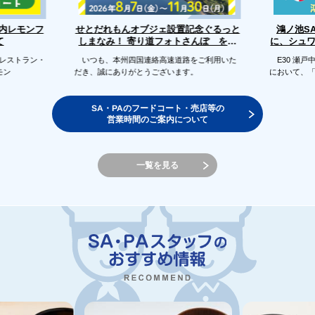
せとだれもんオブジェ設置記念ぐるっと
戸内レモンフ
鴻ノ池S
に、シュ
しまなみ！ 寄り道フォトさんぽ を開
て
催します
のレストラン・
いつも、本州四国連絡高速道路をご利用いた
E30 瀬戸
モン
だき、誠にありがとうございます。
において、
SA・PAのフードコート・売店等の
営業時間のご案内について
一覧を見る