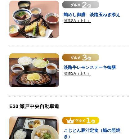
蛸めし御膳 淡路玉ねぎ添え
淡路SA（上り）
淡路牛レモンステーキ御膳
淡路SA（上り）
E30 瀬戸中央自動車道
こじとん豚汁定食（鯖の照焼
き）