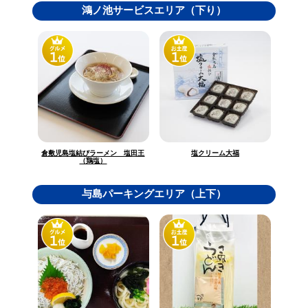
鴻ノ池サービスエリア（下り）
倉敷児島塩結びラーメン 塩田王
塩クリーム大福
（鶏塩）
与島パーキングエリア（上下）