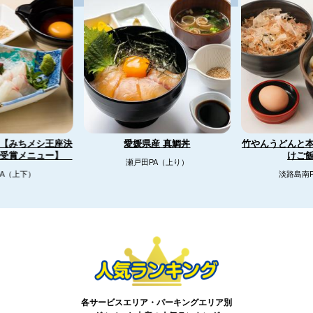
【みちメシ王座決
竹やんうどんと
愛媛県産 真鯛丼
リ受賞メニュー】
けご
瀬戸田PA（上り）
A（上下）
淡路島南
各サービスエリア・パーキングエリア別