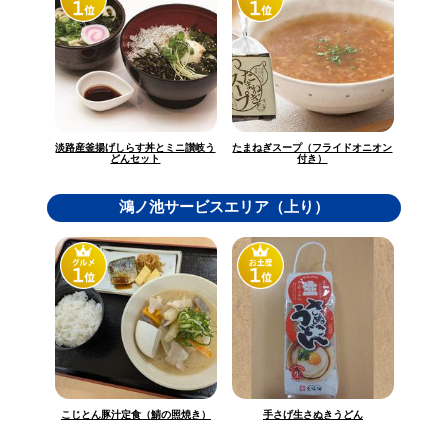
淡路産釜揚げしらす丼とミニ讃岐う
たまねぎスープ（フライドオニオン
どんセット
付き）
鴻ノ池サービスエリア（上り）
こじとん豚汁定食（鯖の照焼き）
手さげ生さぬきうどん