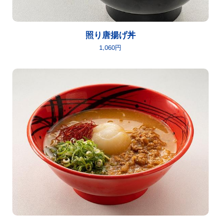
照り唐揚げ丼
1,060円