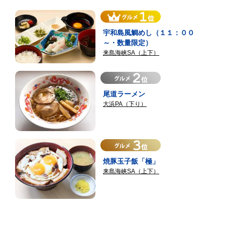
宇和島風鯛めし（１１：００
～・数量限定）
来島海峡SA（上下）
尾道ラーメン
大浜PA（下り）
焼豚玉子飯「極」
来島海峡SA（上下）