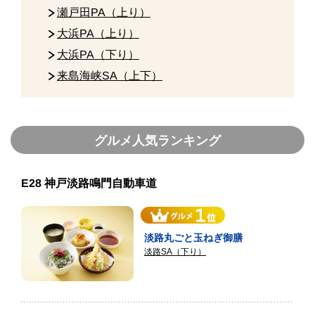
瀬戸田PA（上り）
大浜PA（上り）
大浜PA（下り）
来島海峡SA（上下）
グルメ人気ランキング
E28 神戸淡路鳴門自動車道
淡路丸ごと玉ねぎ御膳
淡路SA（下り）