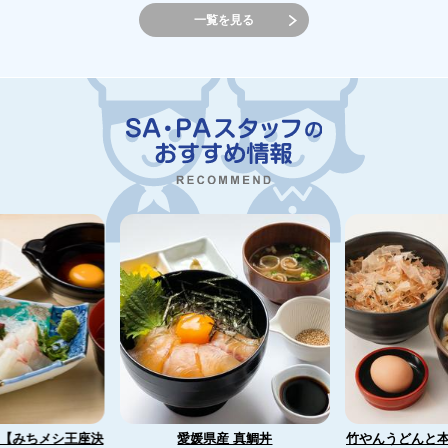
一覧を見る
【みちメシ王座決
竹やんうどんと
愛媛県産 真鯛丼