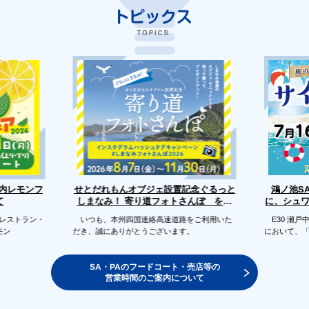
せとだれもんオブジェ設置記念ぐるっと
戸内レモンフ
鴻ノ池S
に、シュ
しまなみ！ 寄り道フォトさんぽ を開
て
催します
のレストラン・
いつも、本州四国連絡高速道路をご利用いた
E30 瀬戸
モン
だき、誠にありがとうございます。
において、
SA・PAのフードコート・売店等の
営業時間のご案内について