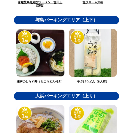
倉敷児島塩結びラーメン 塩田王
塩クリーム大福
（鶏塩）
与島パーキングエリア（上下）
瀬戸のしらす丼（ミニうどん付き）
手さげうどん（6人前）
大浜パーキングエリア（上り）