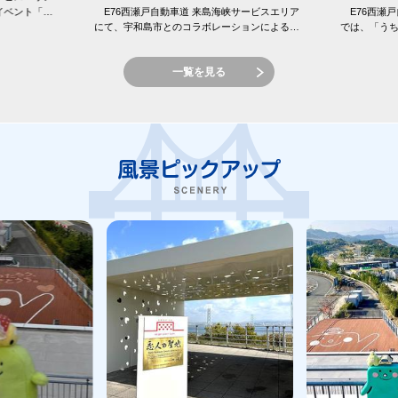
イベント「え
E76西瀬戸自動車道 来島海峡サービスエリア
E76西瀬戸
 来島海峡サ
にて、宇和島市とのコラボレーションによる
では、「う
「しまなみてらすMarket〜ココロまじわうトコ
窪フェア開
ロ 宇和島フェア〜」を開催...
峡SAの目の前
一覧を見る