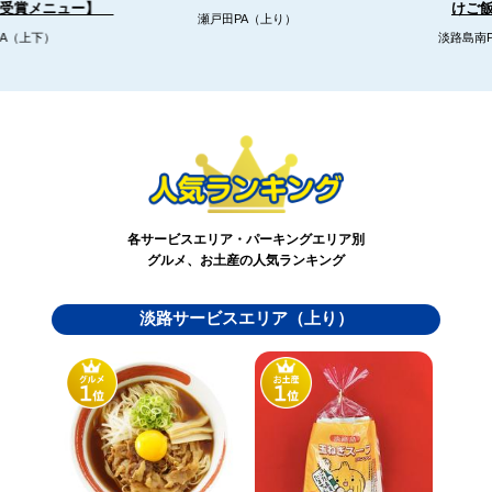
リ受賞メニュー】
けご
瀬戸田PA（上り）
A（上下）
淡路島南
各サービスエリア・パーキングエリア別
グルメ、お土産の人気ランキング
淡路サービスエリア（上り）