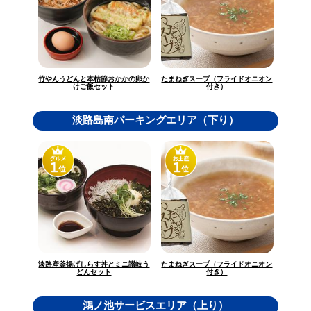
竹やんうどんと本枯節おかかの卵か
たまねぎスープ（フライドオニオン
けご飯セット
付き）
淡路島南パーキングエリア（下り）
淡路産釜揚げしらす丼とミニ讃岐う
たまねぎスープ（フライドオニオン
どんセット
付き）
鴻ノ池サービスエリア（上り）