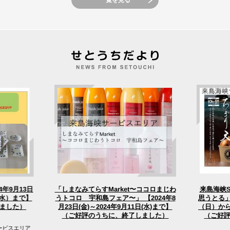
「しまなみてらすMarket〜ココロまじわ
4年9月13日
来島海峡
うトコロ 宇和島フェア〜」 【2024年8
（水）まで】
思うとる」
（日）から
月23日(金)～2024年9月11日(水)まで】
ました）
（ご好評のうちに、終了しました）
（ご好
ービスエリア