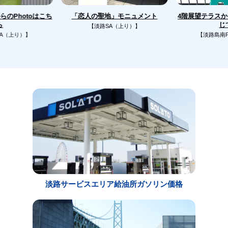
のPhotoはこち
4階展望テラス
「恋人の聖地」モニュメント
じ
ら
【淡路SA（上り）】
A（上り）】
【淡路島南
淡路サービスエリア給油所ガソリン価格