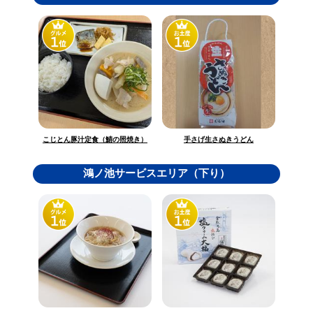
こじとん豚汁定食（鯖の照焼き）
手さげ生さぬきうどん
鴻ノ池サービスエリア（下り）