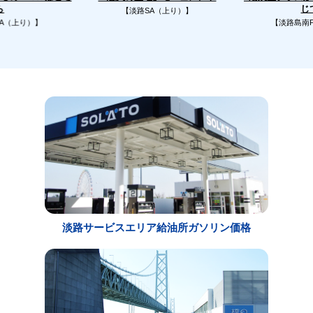
じ
ら
【淡路SA（上り）】
A（上り）】
【淡路島南
淡路サービスエリア給油所ガソリン価格