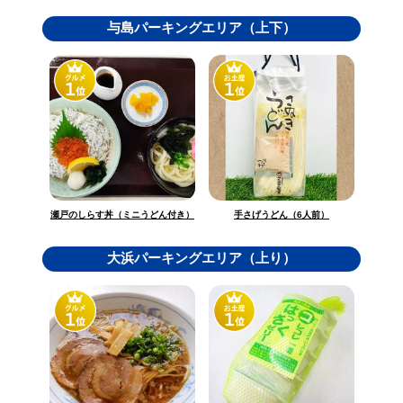
与島パーキングエリア（上下）
瀬戸のしらす丼（ミニうどん付き）
手さげうどん（6人前）
大浜パーキングエリア（上り）