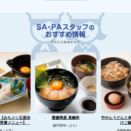
【みちメシ王座決
竹やんうどんと
愛媛県産 真鯛丼
リ受賞メニュー】
けご
瀬戸田PA（上り）
A（上下）
淡路島南