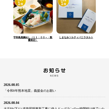
宇和島風鯛めし（１１：００～・数
しまなみソルティバニラタルト
量限定）
2026.08.05
「令和8年熊本地震」義援金のお願い
2026.08.04
大浜PA(下り) 道路照明更新工事に伴うドッグランの一時閉鎖は終了いた