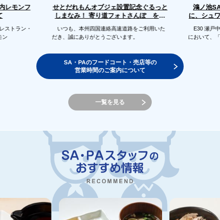
せとだれもんオブジェ設置記念ぐるっと
戸内レモンフ
鴻ノ池S
に、シュ
しまなみ！ 寄り道フォトさんぽ を開
て
催します
のレストラン・
いつも、本州四国連絡高速道路をご利用いた
E30 瀬戸
モン
だき、誠にありがとうございます。
において、
SA・PAのフードコート・売店等の
営業時間のご案内について
一覧を見る