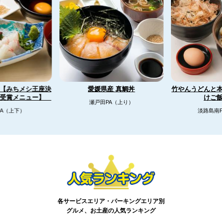
【みちメシ王座決
竹やんうどんと
愛媛県産 真鯛丼
リ受賞メニュー】
けご
瀬戸田PA（上り）
A（上下）
淡路島南
各サービスエリア・パーキングエリア別
グルメ、お土産の人気ランキング