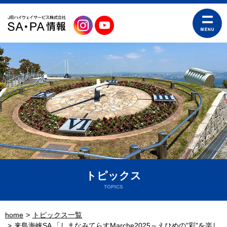
トピックス
TOPICS
home
トピックス一覧
来島海峡SA 「しまなみてらすMarche2025～えひめの"彩"を楽し