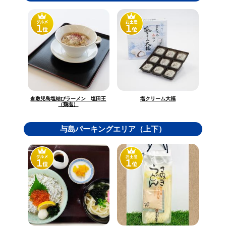
倉敷児島塩結びラーメン 塩田王
塩クリーム大福
（鶏塩）
与島パーキングエリア（上下）