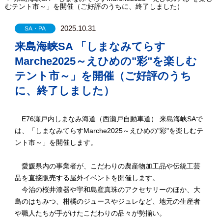
むテント市～」を開催（ご好評のうちに、終了しました）
2025.10.31
SA・PA
来島海峡SA 「しまなみてらす
Marche2025～えひめの"彩"を楽しむ
テント市～」を開催（ご好評のうち
に、終了しました）
E76瀬戸内しまなみ海道（西瀬戸自動車道） 来島海峡SAで
は、「しまなみてらすMarche2025～えひめの"彩"を楽しむテ
ント市～」を開催します。
愛媛県内の事業者が、こだわりの農産物加工品や伝統工芸
品を直接販売する屋外イベントを開催します。
今治の桜井漆器や宇和島産真珠のアクセサリーのほか、大
島のはちみつ、柑橘のジュースやジュレなど、地元の生産者
や職人たちが手がけたこだわりの品々が勢揃い。