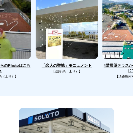
のPhotoはこち
4階展望テラス
「恋人の聖地」モニュメント
じ
ら
【淡路SA（上り）】
A（上り）】
【淡路島南