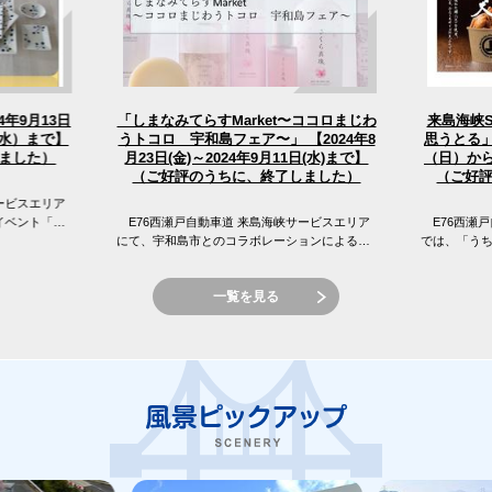
「しまなみてらすMarket〜ココロまじわ
4年9月13日
来島海峡
うトコロ 宇和島フェア〜」 【2024年8
（水）まで】
思うとる」
（日）から
月23日(金)～2024年9月11日(水)まで】
ました）
（ご好評のうちに、終了しました）
（ご好
ービスエリア
イベント「え
E76西瀬戸自動車道 来島海峡サービスエリア
E76西瀬戸
 来島海峡サ
にて、宇和島市とのコラボレーションによる
では、「う
「しまなみてらすMarket〜ココロまじわうトコ
窪フェア開
ロ 宇和島フェア〜」を開催...
峡SAの目の前
一覧を見る