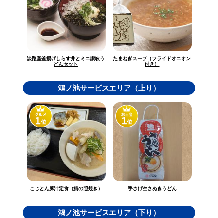
淡路産釜揚げしらす丼とミニ讃岐う
たまねぎスープ（フライドオニオン
どんセット
付き）
鴻ノ池サービスエリア（上り）
こじとん豚汁定食（鯖の照焼き）
手さげ生さぬきうどん
鴻ノ池サービスエリア（下り）