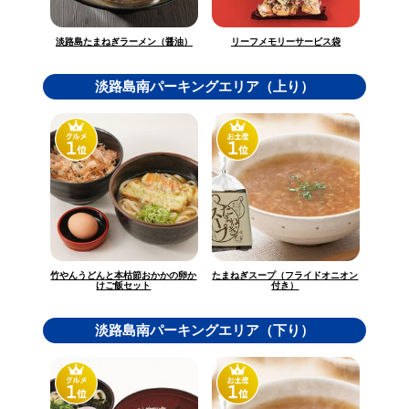
淡路島たまねぎラーメン（醤油）
リーフメモリーサービス袋
淡路島南パーキングエリア（上り）
竹やんうどんと本枯節おかかの卵か
たまねぎスープ（フライドオニオン
けご飯セット
付き）
淡路島南パーキングエリア（下り）