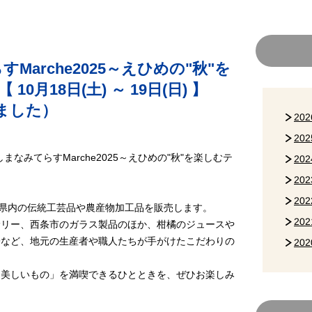
Marche2025～えひめの"秋"を
0月18日(土) ～ 19日(日) 】
ました）
20
20
なみてらすMarche2025～えひめの"秋"を楽しむテ
20
20
20
県内の伝統工芸品や農産物加工品を販売します。
20
リー、西条市のガラス製品のほか、柑橘のジュースや
子など、地元の生産者や職人たちが手がけたこだわりの
20
美しいもの」を満喫できるひとときを、ぜひお楽しみ