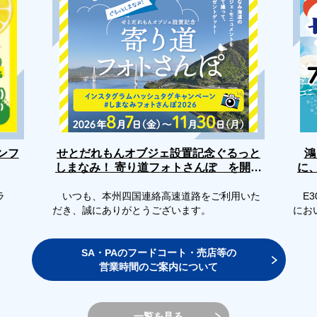
せとだれもんオブジェ設置記念ぐるっと
ンフ
鴻
しまなみ！ 寄り道フォトさんぽ を開催
に
します
ラ
いつも、本州四国連絡高速道路をご利用いた
E3
だき、誠にありがとうございます。
にお
SA・PAのフードコート・売店等の
営業時間のご案内について
一覧を見る