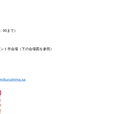
：00まで）
テント市会場（下の会場図を参照）
om/kurushima.sa