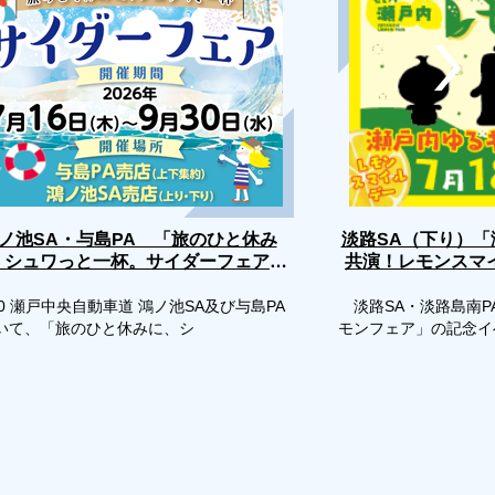
淡路SA（下り）
ノ池SA・与島PA 「旅のひと休み
、シュワっと一杯。サイダーフェア」
共演！レモンスマ
評
開催
0 瀬戸中央自動車道 鴻ノ池SA及び与島PA
淡路SA・淡路島南P
いて、「旅のひと休みに、シ
モンフェア」の記念イ