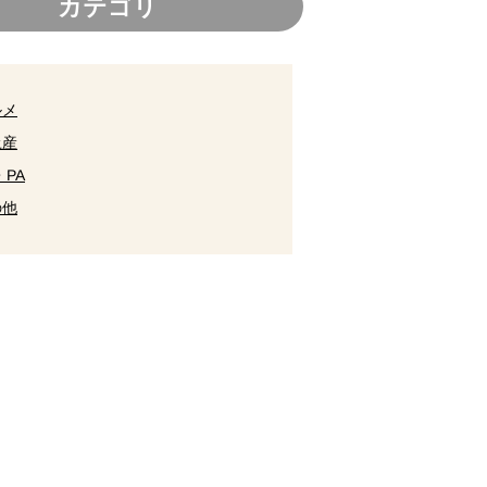
カテゴリ
ルメ
土産
・PA
の他