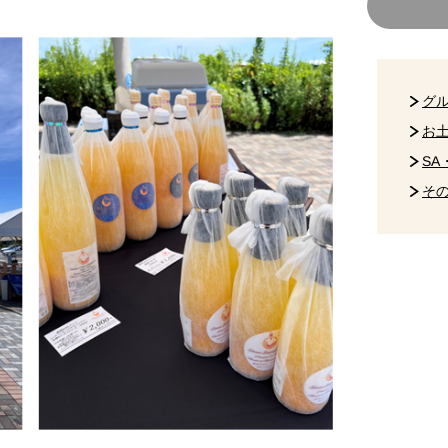
グ
お
SA
そ