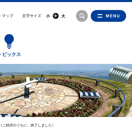
文字サイズ
トマップ
小
中
大
トピックス
日) 】（ご好評のうちに、終了しました）