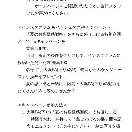
ホームページをご確認いただくか、当日スタッ
フにお声がけください。
＜インスタグラム #(ハッシュタグ)キャンペーン＞
「夏のお客様感謝祭」をさらに盛り上げる特別企画
として、#キャンペーンを
実施します。
当日、所定の条件をクリアして、インスタグラムに
投稿いただいた方 先着100
名様 に、大浜PA(下り)名物「蛇口からみかんジュー
ス」引換券をプレゼント。
夏の思い出と一緒に、因島・大浜PA(下り)の魅力を
たくさんの方に広めませんか？
≪キャンペーン参加方法≫
大浜PA(下り)「夏のお客様感謝祭」でお渡しする
「特製うちわ」を持って「島ごとぽるの展」開催記
念モニュメント（〇の中に“ぽ”）と一緒に写真を撮