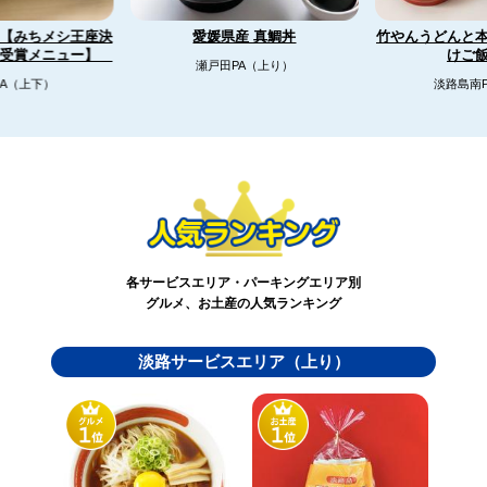
【みちメシ王座決
竹やんうどんと
愛媛県産 真鯛丼
リ受賞メニュー】
けご
瀬戸田PA（上り）
A（上下）
淡路島南
各サービスエリア・パーキングエリア別
グルメ、お土産の人気ランキング
淡路サービスエリア（上り）