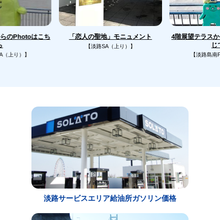
のPhotoはこち
4階展望テラス
「恋人の聖地」モニュメント
じ
ら
【淡路SA（上り）】
A（上り）】
【淡路島南
淡路サービスエリア給油所ガソリン価格