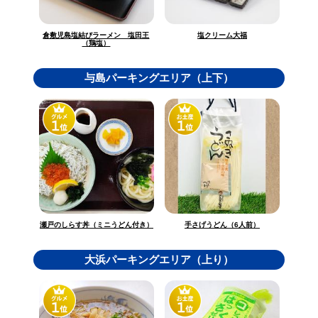
倉敷児島塩結びラーメン 塩田王
塩クリーム大福
（鶏塩）
与島パーキングエリア（上下）
瀬戸のしらす丼（ミニうどん付き）
手さげうどん（6人前）
大浜パーキングエリア（上り）