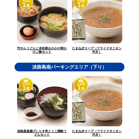
竹やんうどんと本枯節おかかの卵か
たまねぎスープ（フライドオニオン
けご飯セット
付き）
淡路島南パーキングエリア（下り）
淡路産釜揚げしらす丼とミニ讃岐う
たまねぎスープ（フライドオニオン
どんセット
付き）