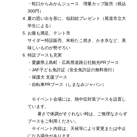
・蛇口からみかんジュース 増量カップ販売（税込
300円）
夏の思い出を形に、似顔絵プレゼント（尾道市立大
学生による）
お腹も満足、テント市
サイダー特設販売、米粉たこ焼き、かき氷など、美
味しいものが勢ぞろい
特設ブースも充実
・愛媛県上島町・広島県道路公社観光PRブース
・JAF子ども免許証（安全免許証の無料発行）
・保護犬 支援ブース
・自転車PRブース（しまなみジャパン）
※イベント会場には、熱中症対策ブースを設置し
ています。
暑さで体調がすぐれない時は、ご無理なさらず
ブースをご利用ください。
※イベント内容は、天候等により変更または中止
になる場合があります。