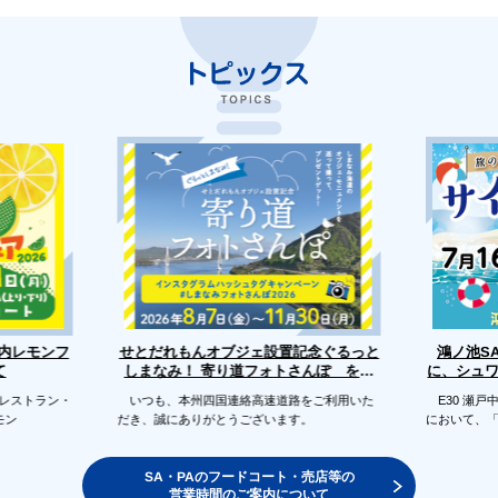
せとだれもんオブジェ設置記念ぐるっと
戸内レモンフ
鴻ノ池S
に、シュ
しまなみ！ 寄り道フォトさんぽ を開
て
催します
のレストラン・
いつも、本州四国連絡高速道路をご利用いた
E30 瀬戸
モン
だき、誠にありがとうございます。
において、
SA・PAのフードコート・売店等の
営業時間のご案内について