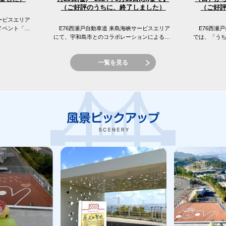
（ご好評のうちに、終了しました）
（ご好
ービスエリア
イベント「え
E76西瀬戸自動車道 来島海峡サービスエリア
E76西瀬戸
 来島海峡サ
にて、宇和島市とのコラボレーションによる
では、「う
「しまなみてらすMarket〜ココロまじわうトコ
窪フェア開
ロ 宇和島フェア〜」を開催...
峡SAの目の前
一覧を見る