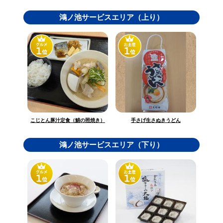
鴻ノ池サービスエリア（上り）
こじとん豚汁定食（鯖の照焼き）
手さげ生さぬきうどん
鴻ノ池サービスエリア（下り）