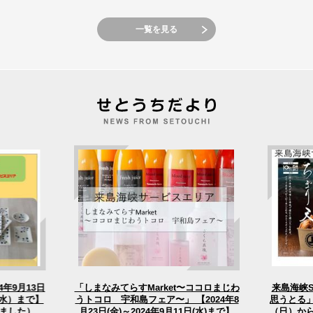
一覧を見る
4年9月13日
「しまなみてらすMarket〜ココロまじわ
来島海峡
うトコロ 宇和島フェア〜」 【2024年8
（水）まで】
思うとる」
（日）から
月23日(金)～2024年9月11日(水)まで】
ました）