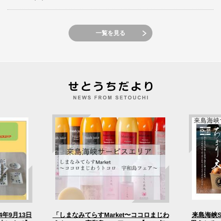
一覧を見る
4年9月13日
「しまなみてらすMarket〜ココロまじわ
来島海峡