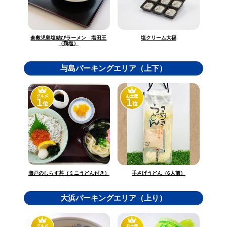
倉敷児島塩結びラーメン 塩田王
塩クリーム大福
（鶏塩）
与島パーキングエリア（上下）
瀬戸のしらす丼（ミニうどん付き）
手さげうどん（6人前）
大浜パーキングエリア（上り）