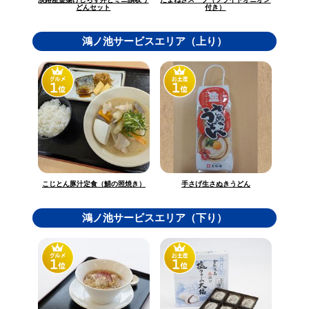
どんセット
付き）
鴻ノ池サービスエリア（上り）
こじとん豚汁定食（鯖の照焼き）
手さげ生さぬきうどん
鴻ノ池サービスエリア（下り）