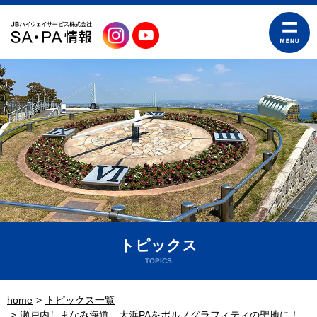
トピックス
TOPICS
home
トピックス一覧
瀬戸内しまなみ海道 大浜PAをポルノグラフィティの聖地に！