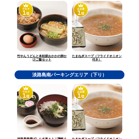
竹やんうどんと本枯節おかかの卵か
たまねぎスープ（フライドオニオン
けご飯セット
付き）
淡路島南パーキングエリア（下り）
淡路産釜揚げしらす丼とミニ讃岐う
たまねぎスープ（フライドオニオン