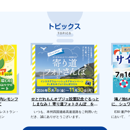
せとだれもんオブジェ設置記念ぐるっと
戸内レモンフ
鴻ノ池S
に、シュ
しまなみ！ 寄り道フォトさんぽ を開
て
催します
のレストラン・
いつも、本州四国連絡高速道路をご利用いた
E30 瀬戸
モン
だき、誠にありがとうございます。
において、