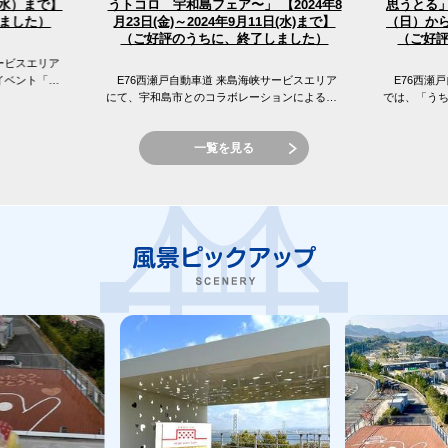
うトコロ 宇和島フェア〜」 【2024年8
（水）まで】
思うとる」
（日）から
月23日(金)～2024年9月11日(水)まで】
ました）
（ご好評のうちに、終了しました）
（ご好
ービスエリア
イベント「え
E76西瀬戸自動車道 来島海峡サービスエリア
E76西瀬戸
 来島海峡サ
にて、宇和島市とのコラボレーションによる
では、「う
「しまなみてらすMarket〜ココロまじわうトコ
窪フェア開
ロ 宇和島フェア〜」を開催...
峡SAの目の前
一覧を見る