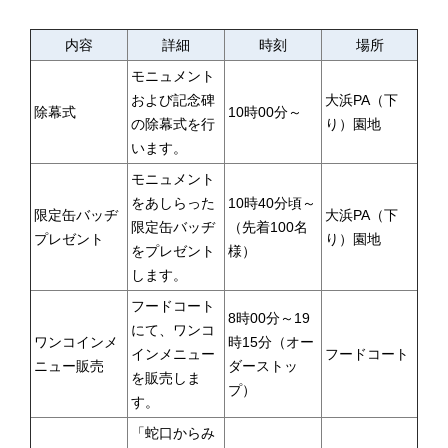
内容
詳細
時刻
場所
モニュメント
および記念碑
大浜PA（下
除幕式
10時00分～
の除幕式を行
り）園地
います。
モニュメント
をあしらった
10時40分頃～
限定缶バッヂ
大浜PA（下
限定缶バッヂ
（先着100名
プレゼント
り）園地
をプレゼント
様）
します。
フードコート
8時00分～19
にて、ワンコ
ワンコインメ
時15分（オー
インメニュー
フードコート
ニュー販売
ダーストッ
を販売しま
プ）
す。
「蛇口からみ