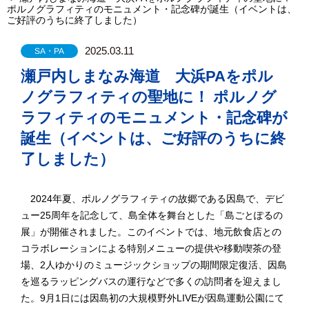
ポルノグラフィティのモニュメント・記念碑が誕生（イベントは、
ご好評のうちに終了しました）
2025.03.11
SA・PA
瀬戸内しまなみ海道 大浜PAをポル
ノグラフィティの聖地に！ ポルノグ
ラフィティのモニュメント・記念碑が
誕生（イベントは、ご好評のうちに終
了しました）
2024年夏、ポルノグラフィティの故郷である因島で、デビ
ュー25周年を記念して、島全体を舞台とした「島ごとぽるの
展」が開催されました。このイベントでは、地元飲食店との
コラボレーションによる特別メニューの提供や移動喫茶の登
場、2人ゆかりのミュージックショップの期間限定復活、因島
を巡るラッピングバスの運行などで多くの訪問者を迎えまし
た。9月1日には因島初の大規模野外LIVEが因島運動公園にて