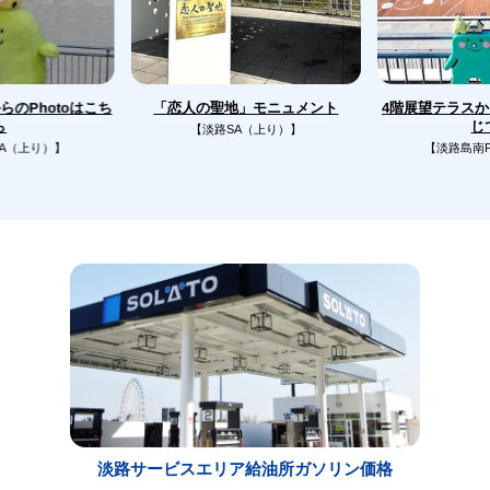
のPhotoはこち
4階展望テラス
「恋人の聖地」モニュメント
じ
ら
【淡路SA（上り）】
A（上り）】
【淡路島南
淡路サービスエリア給油所ガソリン価格