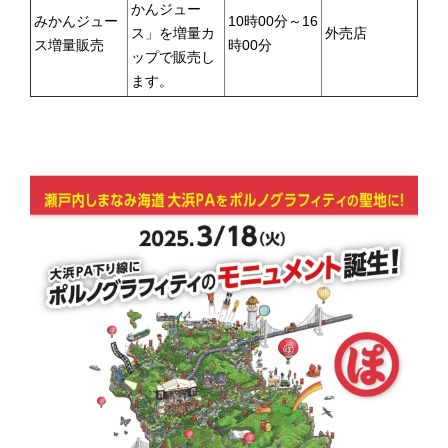
かんジュー
みかんジュー
10時00分～16
ス」を増量カ
外売店
ス増量販売
時00分
ップで販売し
ます。