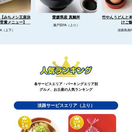
【みちメシ王座決
竹やんうどんと
愛媛県産 真鯛丼
リ受賞メニュー】
けご
瀬戸田PA（上り）
A（上下）
淡路島南
各サービスエリア・パーキングエリア別
グルメ、お土産の人気ランキング
淡路サービスエリア（上り）