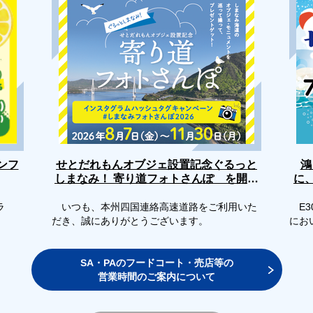
せとだれもんオブジェ設置記念ぐるっと
ンフ
鴻
しまなみ！ 寄り道フォトさんぽ を開催
に
します
ラ
いつも、本州四国連絡高速道路をご利用いた
E3
だき、誠にありがとうございます。
にお
SA・PAのフードコート・売店等の
営業時間のご案内について