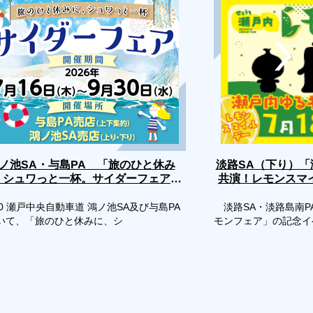
淡路SA（下り）
ノ池SA・与島PA 「旅のひと休み
、シュワっと一杯。サイダーフェア」
共演！レモンスマ
評
開催
0 瀬戸中央自動車道 鴻ノ池SA及び与島PA
淡路SA・淡路島南P
いて、「旅のひと休みに、シ
モンフェア」の記念イ