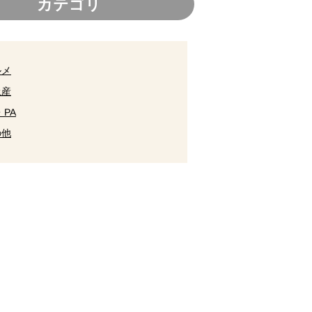
カテゴリ
ルメ
土産
・PA
の他