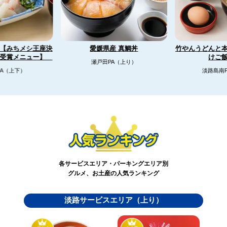
【みちメシ王座決
竹やんうどんと
愛媛県産 真鯛丼
リ受賞メニュー】
けご
瀬戸田PA（上り）
A（上下）
淡路島南
各サービスエリア・パーキングエリア別
グルメ、お土産の人気ランキング
淡路サービスエリア（上り）