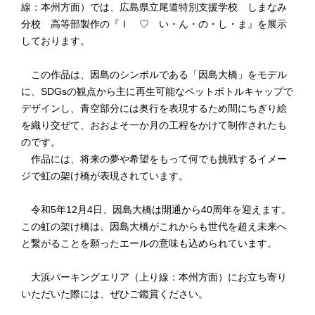
線：本州方面）では、広島県立尾道特別支援学校 しまなみ
分校 高等部製作の『Ｉ ♡ い・ん・の・し・ま』を展示
しております。
この作品は、因島のシンボルである「因島大橋」をモデル
に、SDGsの観点から主に再生可能なペットボトルキャップで
デザインし、青空部分には奥行を表現するため間にちぎり絵
を織り交ぜて、おおよそ一か月の工程をかけて制作されたも
のです。
作品には、将来の夢や希望をもって何でも挑戦するイメー
ジで虹の架け橋が表現されています。
令和5年12月4日、因島大橋は開通から40周年を迎えます。
この虹の架け橋は、因島大橋がこれからも世代を超え未来へ
と繋がることを願ったエールの意味も込められています。
大浜パーキングエリア（上り線：本州方面）にお立ち寄り
いただいた際には、ぜひご鑑賞ください。