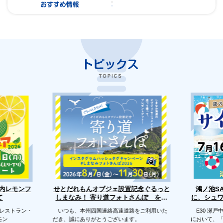
せとだれもんオブジェ設置記念ぐるっと
戸内レモンフ
鴻ノ池S
に、シュ
しまなみ！ 寄り道フォトさんぽ を開
て
催します
のレストラン・
いつも、本州四国連絡高速道路をご利用いた
E30 瀬戸
モン
だき、誠にありがとうございます。
において、