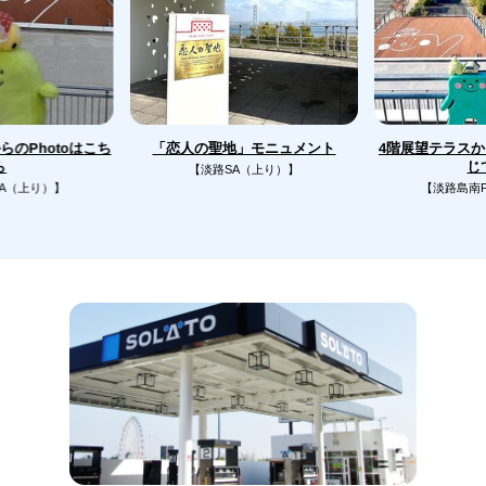
のPhotoはこち
4階展望テラス
「恋人の聖地」モニュメント
じ
ら
【淡路SA（上り）】
A（上り）】
【淡路島南