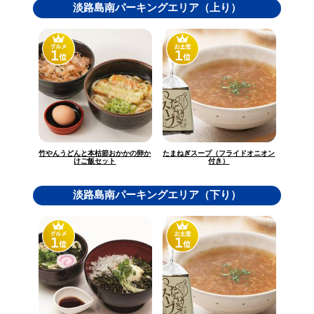
淡路島南パーキングエリア（上り）
竹やんうどんと本枯節おかかの卵か
たまねぎスープ（フライドオニオン
けご飯セット
付き）
淡路島南パーキングエリア（下り）