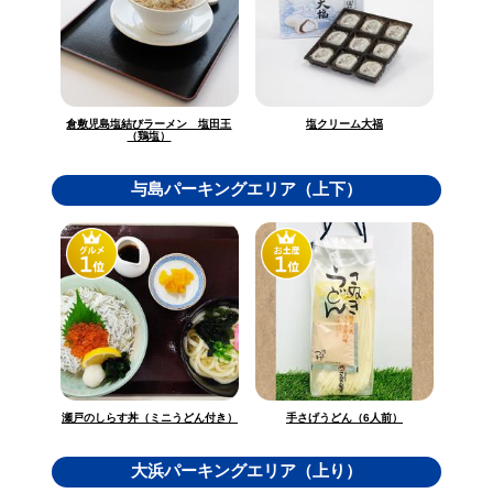
倉敷児島塩結びラーメン 塩田王
塩クリーム大福
（鶏塩）
与島パーキングエリア（上下）
瀬戸のしらす丼（ミニうどん付き）
手さげうどん（6人前）
大浜パーキングエリア（上り）