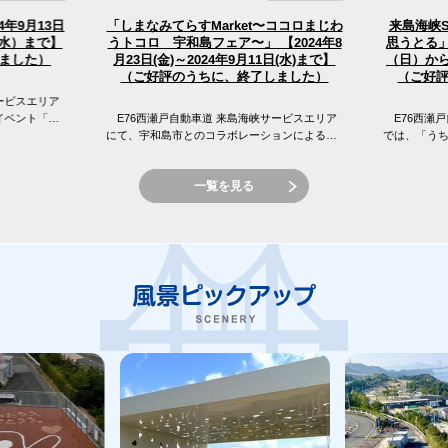
「しまなみてらすMarket〜ココロまじわ
4年9月13日
来島海峡
うトコロ 宇和島フェア〜」 【2024年8
（水）まで】
思うとる」
（日）から
月23日(金)～2024年9月11日(水)まで】
ました）
（ご好評のうちに、終了しました）
（ご好
ービスエリア
イベント「え
E76西瀬戸自動車道 来島海峡サービスエリア
E76西瀬戸
 来島海峡サ
にて、宇和島市とのコラボレーションによる
では、「う
「しまなみてらすMarket〜ココロまじわうトコ
窪フェア開
ロ 宇和島フェア〜」を開催...
峡SAの目の前
一覧を見る