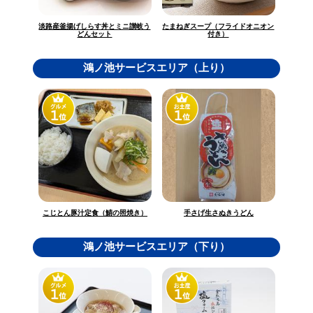
淡路産釜揚げしらす丼とミニ讃岐う
たまねぎスープ（フライドオニオン
どんセット
付き）
鴻ノ池サービスエリア（上り）
こじとん豚汁定食（鯖の照焼き）
手さげ生さぬきうどん
鴻ノ池サービスエリア（下り）