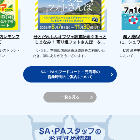
せとだれもんオブジェ設置記念ぐるっと
戸内レモンフ
鴻ノ池S
に、シュ
しまなみ！ 寄り道フォトさんぽ を開
て
催します
のレストラン・
いつも、本州四国連絡高速道路をご利用いた
E30 瀬戸
モン
だき、誠にありがとうございます。
において、
SA・PAのフードコート・売店等の
営業時間のご案内について
一覧を見る