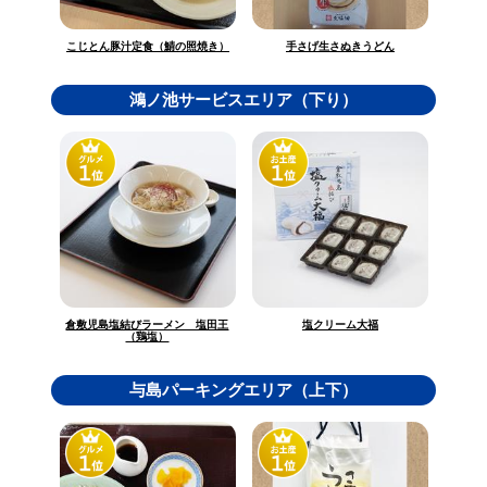
こじとん豚汁定食（鯖の照焼き）
手さげ生さぬきうどん
鴻ノ池サービスエリア（下り）
倉敷児島塩結びラーメン 塩田王
塩クリーム大福
（鶏塩）
与島パーキングエリア（上下）