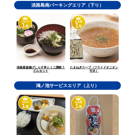
淡路島南パーキングエリア（下り）
淡路産釜揚げしらす丼とミニ讃岐う
たまねぎスープ（フライドオニオン
どんセット
付き）
鴻ノ池サービスエリア（上り）