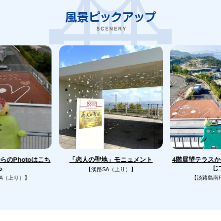
のPhotoはこち
4階展望テラス
「恋人の聖地」モニュメント
じ
ら
【淡路SA（上り）】
A（上り）】
【淡路島南