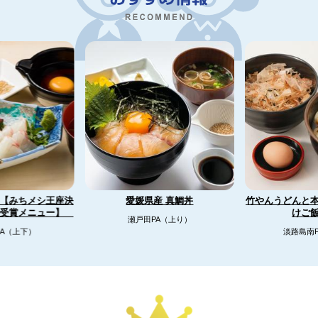
【みちメシ王座決
竹やんうどんと
愛媛県産 真鯛丼
リ受賞メニュー】
けご
瀬戸田PA（上り）
A（上下）
淡路島南