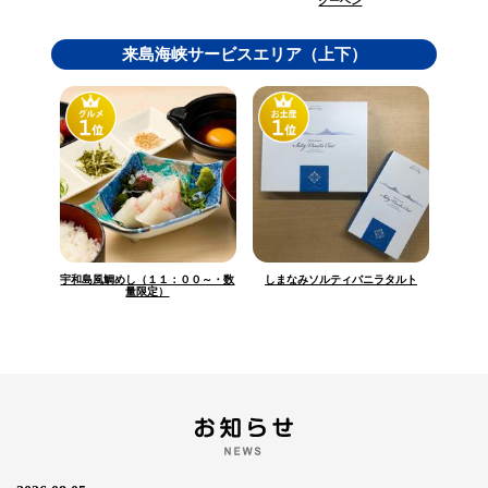
クーヘン
来島海峡サービスエリア（上下）
宇和島風鯛めし（１１：００～・数
しまなみソルティバニラタルト
量限定）