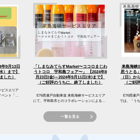
「しまなみてらすMarket〜ココロまじわ
4年9月13日
来島海峡
うトコロ 宇和島フェア〜」 【2024年8
（水）まで】
思うとる」
（日）から
月23日(金)～2024年9月11日(水)まで】
ました）
（ご好評のうちに、終了しました）
（ご好
ービスエリア
イベント「え
E76西瀬戸自動車道 来島海峡サービスエリア
E76西瀬戸
 来島海峡サ
にて、宇和島市とのコラボレーションによる
では、「う
「しまなみてらすMarket〜ココロまじわうトコ
窪フェア開
ロ 宇和島フェア〜」を開催...
峡SAの目の前
一覧を見る