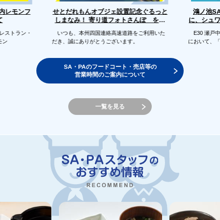
せとだれもんオブジェ設置記念ぐるっと
戸内レモンフ
鴻ノ池S
に、シュ
しまなみ！ 寄り道フォトさんぽ を開
て
催します
のレストラン・
いつも、本州四国連絡高速道路をご利用いた
E30 瀬戸
モン
だき、誠にありがとうございます。
において、
SA・PAのフードコート・売店等の
営業時間のご案内について
一覧を見る