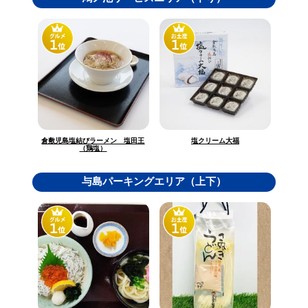
倉敷児島塩結びラーメン 塩田王
塩クリーム大福
（鶏塩）
与島パーキングエリア（上下）