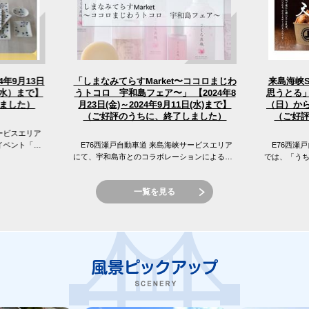
「しまなみてらすMarket〜ココロまじわ
4年9月13日
来島海峡
うトコロ 宇和島フェア〜」 【2024年8
（水）まで】
思うとる」
（日）から
月23日(金)～2024年9月11日(水)まで】
ました）
（ご好評のうちに、終了しました）
（ご好
ービスエリア
イベント「え
E76西瀬戸自動車道 来島海峡サービスエリア
E76西瀬戸
 来島海峡サ
にて、宇和島市とのコラボレーションによる
では、「う
「しまなみてらすMarket〜ココロまじわうトコ
窪フェア開
ロ 宇和島フェア〜」を開催...
峡SAの目の前
一覧を見る