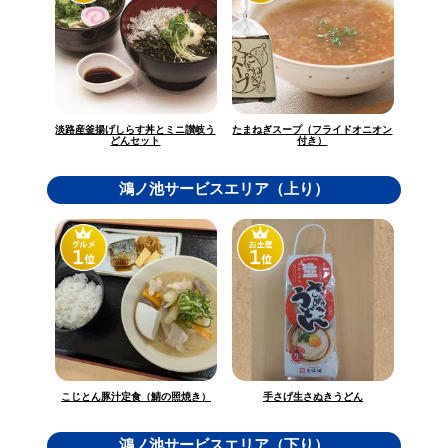
淡路産釜揚げしらす丼とミニ讃岐う
たまねぎスープ（フライドオニオン
どんセット
付き）
鴻ノ池サービスエリア（上り）
こじとん豚汁定食（鯖の照焼き）
手さげ生さぬきうどん
鴻ノ池サービスエリア（下り）