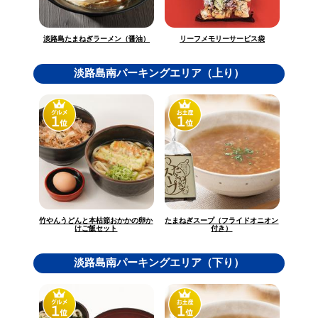
淡路島たまねぎラーメン（醤油）
リーフメモリーサービス袋
淡路島南パーキングエリア（上り）
竹やんうどんと本枯節おかかの卵か
たまねぎスープ（フライドオニオン
けご飯セット
付き）
淡路島南パーキングエリア（下り）