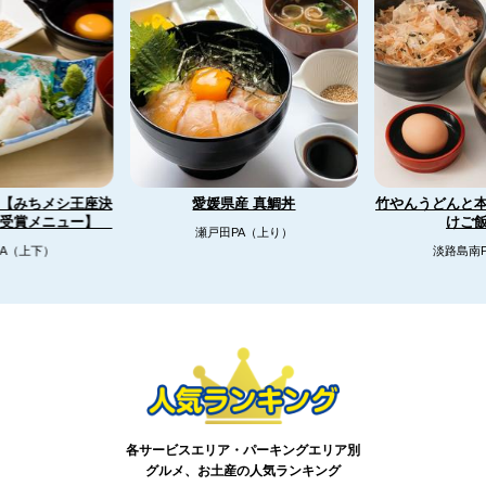
【みちメシ王座決
竹やんうどんと
愛媛県産 真鯛丼
リ受賞メニュー】
けご
瀬戸田PA（上り）
A（上下）
淡路島南
各サービスエリア・パーキングエリア別
グルメ、お土産の人気ランキング