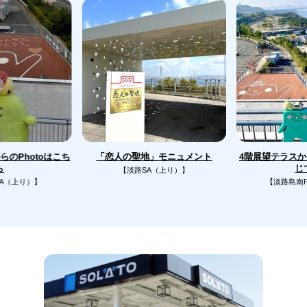
のPhotoはこち
4階展望テラス
「恋人の聖地」モニュメント
じ
ら
【淡路SA（上り）】
A（上り）】
【淡路島南