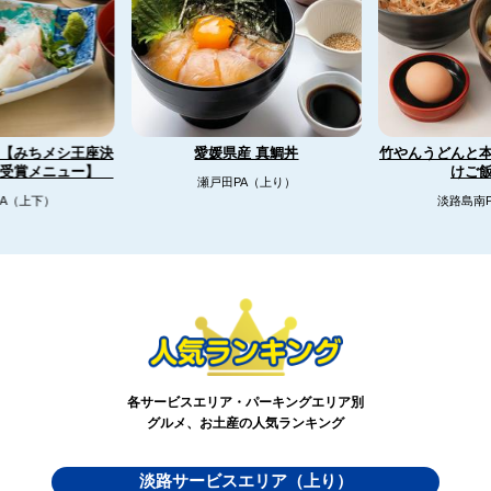
【みちメシ王座決
竹やんうどんと
愛媛県産 真鯛丼
リ受賞メニュー】
けご
瀬戸田PA（上り）
A（上下）
淡路島南
各サービスエリア・パーキングエリア別
グルメ、お土産の人気ランキング
淡路サービスエリア（上り）