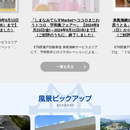
「しまなみてらすMarket〜ココロまじわ
4年9月13日
来島海峡
うトコロ 宇和島フェア〜」 【2024年8
（水）まで】
思うとる」
（日）から
月23日(金)～2024年9月11日(水)まで】
ました）
（ご好評のうちに、終了しました）
（ご好
ービスエリア
イベント「え
E76西瀬戸自動車道 来島海峡サービスエリア
E76西瀬戸
 来島海峡サ
にて、宇和島市とのコラボレーションによる
では、「う
「しまなみてらすMarket〜ココロまじわうトコ
窪フェア開
ロ 宇和島フェア〜」を開催...
峡SAの目の前
一覧を見る