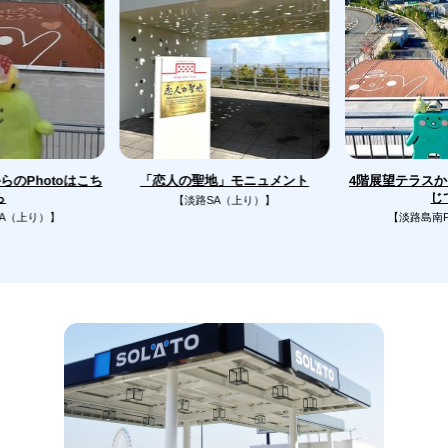
のPhotoはこち
4階展望テラス
「恋人の聖地」モニュメント
じ
ら
【淡路SA（上り）】
A（上り）】
【淡路島南