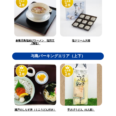
倉敷児島塩結びラーメン 塩田王
塩クリーム大福
（鶏塩）
与島パーキングエリア（上下）
瀬戸のしらす丼（ミニうどん付き）
手さげうどん（6人前）