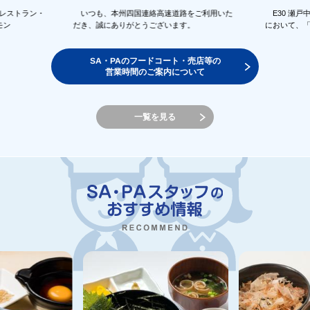
催します
のレストラン・
いつも、本州四国連絡高速道路をご利用いた
E30 瀬戸
モン
だき、誠にありがとうございます。
において、
SA・PAのフードコート・売店等の
営業時間のご案内について
一覧を見る