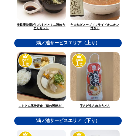
淡路産釜揚げしらす丼とミニ讃岐う
たまねぎスープ（フライドオニオン
どんセット
付き）
鴻ノ池サービスエリア（上り）
こじとん豚汁定食（鯖の照焼き）
手さげ生さぬきうどん
鴻ノ池サービスエリア（下り）