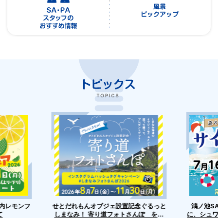
せとだれもんオブジェ設置記念ぐるっと
戸内レモンフ
鴻ノ池S
に、シュ
しまなみ！ 寄り道フォトさんぽ を開
て