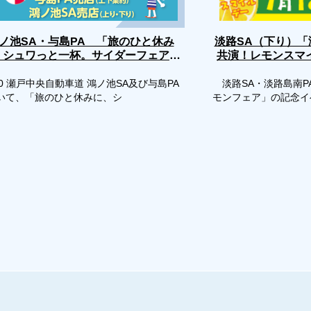
淡路SA（下り）
ノ池SA・与島PA 「旅のひと休み
、シュワっと一杯。サイダーフェア」
共演！レモンスマ
評
開催
0 瀬戸中央自動車道 鴻ノ池SA及び与島PA
淡路SA・淡路島南P
いて、「旅のひと休みに、シ
モンフェア」の記念イ