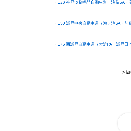
・
E28 神戸淡路鳴門自動車道（淡路SA・
・
E30 瀬戸中央自動車道（鴻ノ池SA・与
・
E76 西瀬戸自動車道（大浜PA・瀬戸田
お知