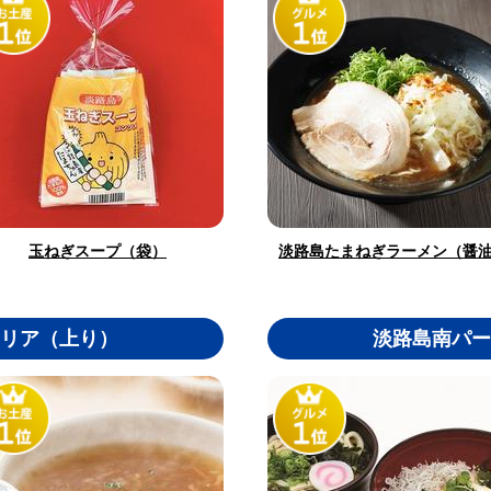
淡路島たまねぎラーメン（醤
玉ねぎスープ（袋）
リア（上り）
淡路島南パー