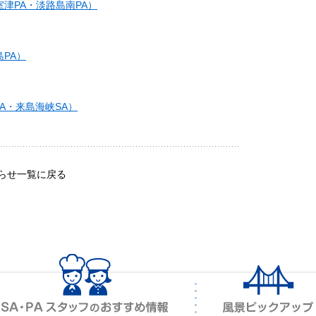
室津PA・淡路島南PA）
島PA）
PA・来島海峡SA）
らせ一覧に戻る