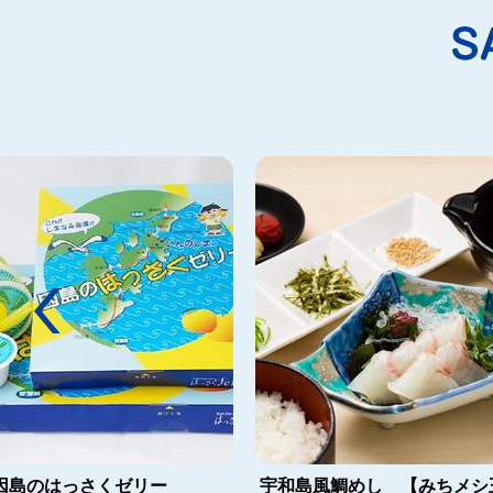
宇和島風鯛めし 【みちメシ
因島のはっさくゼリー