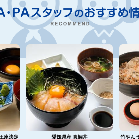
王座決定
竹やん
愛媛県産 真鯛丼