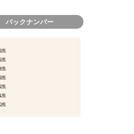
バックナンバー
26年
25年
24年
23年
22年
21年
20年