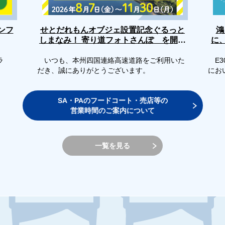
せとだれもんオブジェ設置記念ぐるっと
ンフ
鴻
しまなみ！ 寄り道フォトさんぽ を開催
に
します
ラ
いつも、本州四国連絡高速道路をご利用いた
E3
だき、誠にありがとうございます。
にお
SA・PAのフードコート・売店等の
営業時間のご案内について
一覧を見る