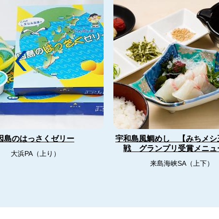
宇和島風鯛めし 【みちメシ
因島のはっさくゼリー
戦 グランプリ受賞メニ
大浜PA（上り）
来島海峡SA（上下）