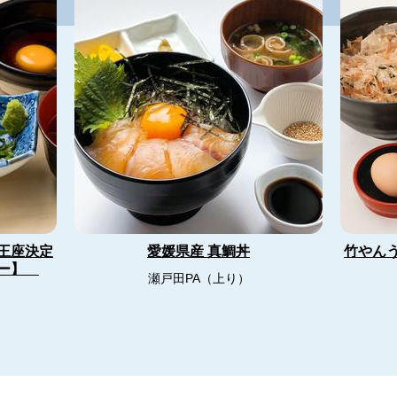
王座決定
竹やん
愛媛県産 真鯛丼
ュー】
瀬戸田PA（上り）