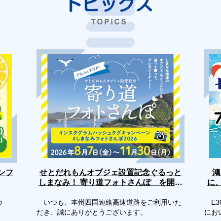
せとだれもんオブジェ設置記念ぐるっと
ンフ
鴻
しまなみ！ 寄り道フォトさんぽ を開催
に
します
ラ
いつも、本州四国連絡高速道路をご利用いた
E3
だき、誠にありがとうございます。
にお