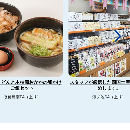
うどんと本枯節おかかの卵かけ
スタッフが厳選した四国土
ご飯セット
めします。
淡路島南PA（上り）
鴻ノ池SA（上り）