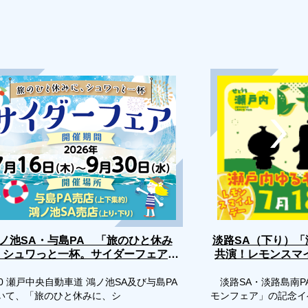
淡路SA（下り）
ノ池SA・与島PA 「旅のひと休み
、シュワっと一杯。サイダーフェア」
共演！レモンスマ
評
開催
0 瀬戸中央自動車道 鴻ノ池SA及び与島PA
淡路SA・淡路島南P
いて、「旅のひと休みに、シ
モンフェア」の記念イ