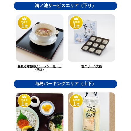
鴻ノ池サービスエリア（下り）
倉敷児島塩結びラーメン 塩田王
塩クリーム大福
（鶏塩）
与島パーキングエリア（上下）