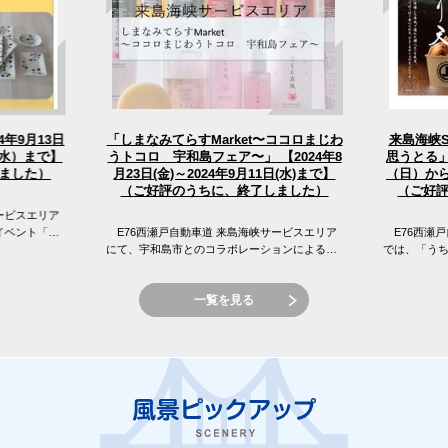
「しまなみてらすMarket〜ココロまじわ
4年9月13日
来島海峡
うトコロ 宇和島フェア〜」 【2024年8
（水）まで】
思うとる」
（日）から
月23日(金)～2024年9月11日(水)まで】
ました）
（ご好評のうちに、終了しました）
（ご好
ービスエリア
イベント「え
E76西瀬戸自動車道 来島海峡サービスエリア
E76西瀬戸
 来島海峡サ
にて、宇和島市とのコラボレーションによる
では、「う
「しまなみてらすMarket〜ココロまじわうトコ
窪フェア開
ロ 宇和島フェア〜」を開催...
峡SAの目の前
一覧を見る