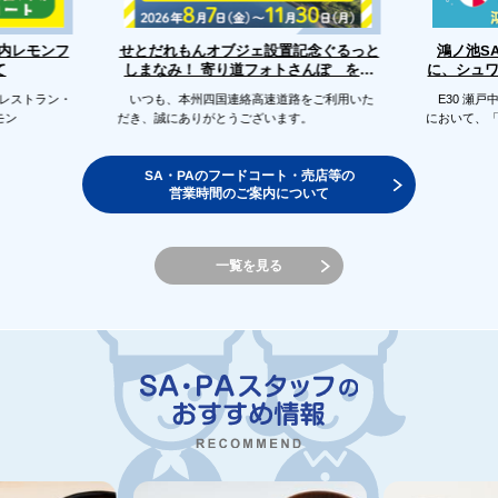
せとだれもんオブジェ設置記念ぐるっと
戸内レモンフ
鴻ノ池S
に、シュ
しまなみ！ 寄り道フォトさんぽ を開
て
催します
のレストラン・
いつも、本州四国連絡高速道路をご利用いた
E30 瀬戸
モン
だき、誠にありがとうございます。
において、
SA・PAのフードコート・売店等の
営業時間のご案内について
一覧を見る