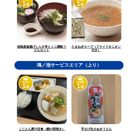
淡路産釜揚げしらす丼とミニ讃岐う
たまねぎスープ（フライドオニオン
どんセット
付き）
鴻ノ池サービスエリア（上り）
こじとん豚汁定食（鯖の照焼き）
手さげ生さぬきうどん