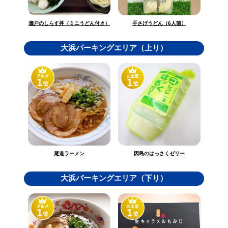
瀬戸のしらす丼（ミニうどん付き）
手さげうどん（6人前）
大浜パーキングエリア（上り）
因島のはっさくゼリー
尾道ラーメン
大浜パーキングエリア（下り）