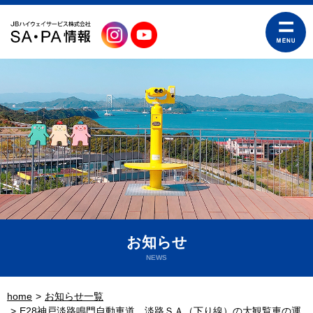
お知らせ
NEWS
home
お知らせ一覧
E28神戸淡路鳴門自動車道 淡路ＳＡ（下り線）の大観覧車の運