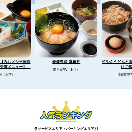
【みちメシ王座決
竹やんうどんと
愛媛県産 真鯛丼
リ受賞メニュー】
けご
瀬戸田PA（上り）
A（上下）
淡路島南
各サービスエリア・パーキングエリア別