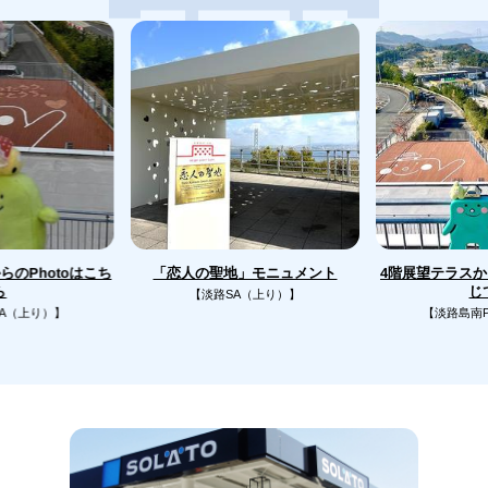
のPhotoはこち
4階展望テラス
「恋人の聖地」モニュメント
じ
ら
【淡路SA（上り）】
A（上り）】
【淡路島南