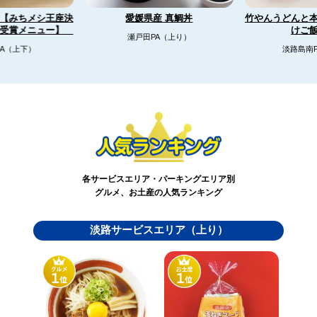
【みちメシ王座決
竹やんうどんと
愛媛県産 真鯛丼
リ受賞メニュー】
けご
瀬戸田PA（上り）
A（上下）
淡路島南
各サービスエリア・パーキングエリア別
グルメ、お土産の人気ランキング
淡路サービスエリア（上り）