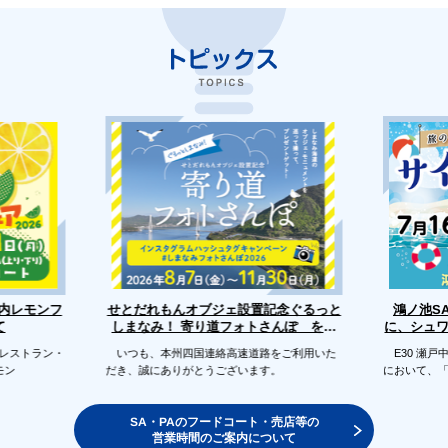
せとだれもんオブジェ設置記念ぐるっと
戸内レモンフ
鴻ノ池S
に、シュ
しまなみ！ 寄り道フォトさんぽ を開
て
催します
のレストラン・
いつも、本州四国連絡高速道路をご利用いた
E30 瀬戸
モン
だき、誠にありがとうございます。
において、
SA・PAのフードコート・売店等の
営業時間のご案内について