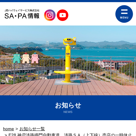
お知らせ
NEWS
home
お知らせ一覧
E28 神戸淡路鳴門自動車道 淡路ＳＡ（上下線）売店の一時休止