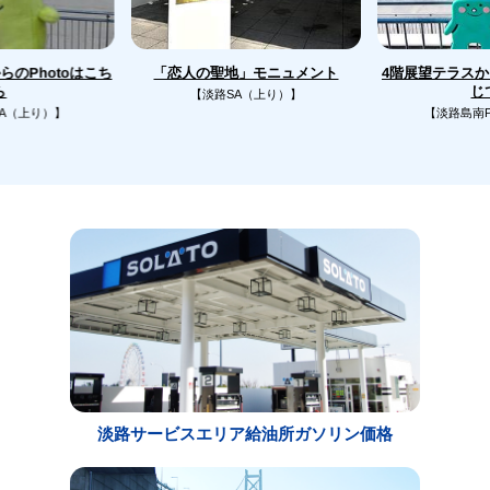
のPhotoはこち
4階展望テラス
「恋人の聖地」モニュメント
じ
ら
【淡路SA（上り）】
A（上り）】
【淡路島南
淡路サービスエリア給油所ガソリン価格