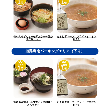
竹やんうどんと本枯節おかかの卵か
たまねぎスープ（フライドオニオン
けご飯セット
付き）
淡路島南パーキングエリア（下り）
淡路産釜揚げしらす丼とミニ讃岐う
たまねぎスープ（フライドオニオン
どんセット
付き）