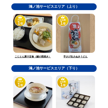
鴻ノ池サービスエリア（上り）
こじとん豚汁定食（鯖の照焼き）
手さげ生さぬきうどん
鴻ノ池サービスエリア（下り）