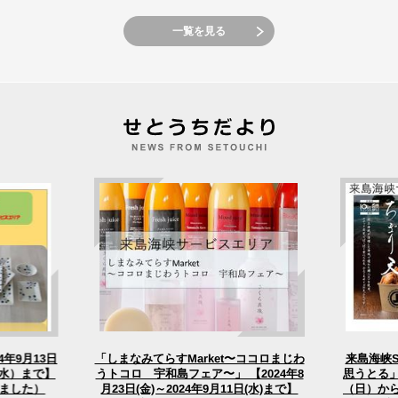
一覧を見る
「しまなみてらすMarket〜ココロまじわ
4年9月13日
来島海峡
うトコロ 宇和島フェア〜」 【2024年8
（水）まで】
思うとる」
（日）から
月23日(金)～2024年9月11日(水)まで】
ました）