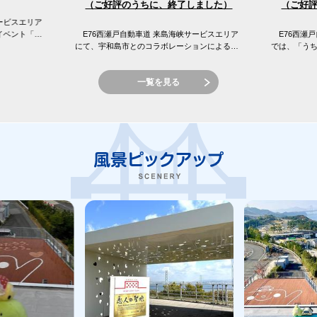
（ご好評のうちに、終了しました）
（ご好
ービスエリア
イベント「え
E76西瀬戸自動車道 来島海峡サービスエリア
E76西瀬戸
 来島海峡サ
にて、宇和島市とのコラボレーションによる
では、「う
「しまなみてらすMarket〜ココロまじわうトコ
窪フェア開
ロ 宇和島フェア〜」を開催...
峡SAの目の前
一覧を見る