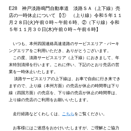
E28 神戸淡路鳴門自動車道 淡路ＳＡ（上下線）売
店の一時休止について 【① （上り線）令和５年１１
月２８日(火)午前０時～午前６時、②（下り線）令和
５年１１月３０日(木)午前０時～午前６時】
いつも、本州四国連絡高速道路のサービスエリア・パーキ
ングエリアをご利用いただき、ありがとうございます。
この度、淡路サービスエリア（上下線）におきまして、年
末特別清掃を行います。これに伴い、下記のとおり売店の営
業を一時休止いたします。
淡路サービスエリアの上下線は、お車で自由に行き来でき
ますので、上り線（本州方面）の売店が休止の時間帯は下り
線（四国方面）の売店を、下り線の売店が休止の時間帯は、
上り線の売店のご利用をお願いいたします。
走行経路などくわしくは、
こちら
をご覧ください。
お客様にはご迷惑をおかけいたしますが、ご理解とご協力