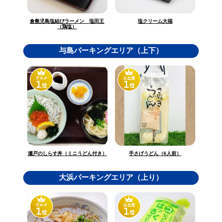
倉敷児島塩結びラーメン 塩田王
塩クリーム大福
（鶏塩）
与島パーキングエリア（上下）
瀬戸のしらす丼（ミニうどん付き）
手さげうどん（6人前）
大浜パーキングエリア（上り）