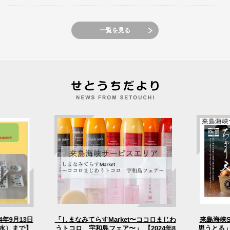
一覧を見る
「しまなみてらすMarket〜ココロまじわ
4年9月13日
来島海峡
うトコロ 宇和島フェア〜」 【2024年8
（水）まで】
思うとる」