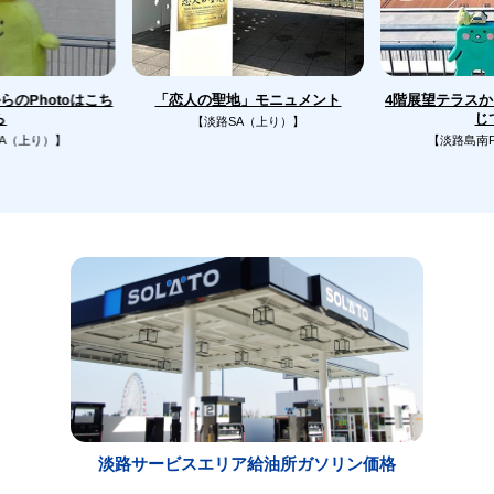
のPhotoはこち
4階展望テラス
「恋人の聖地」モニュメント
じ
ら
【淡路SA（上り）】
A（上り）】
【淡路島南
淡路サービスエリア給油所ガソリン価格