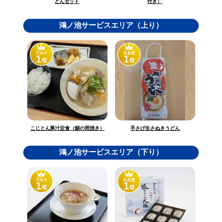
どんセット
付き）
鴻ノ池サービスエリア（上り）
こじとん豚汁定食（鯖の照焼き）
手さげ生さぬきうどん
鴻ノ池サービスエリア（下り）