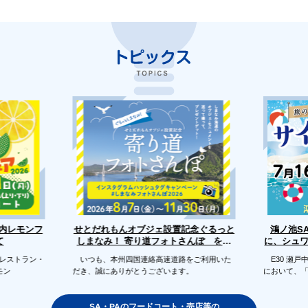
せとだれもんオブジェ設置記念ぐるっと
戸内レモンフ
鴻ノ池S
に、シュ
しまなみ！ 寄り道フォトさんぽ を開
て
催します
のレストラン・
いつも、本州四国連絡高速道路をご利用いた
E30 瀬戸
モン
だき、誠にありがとうございます。
において、
SA・PAのフードコート・売店等の