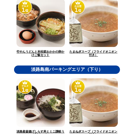
竹やんうどんと本枯節おかかの卵か
たまねぎスープ（フライドオニオン
けご飯セット
付き）
淡路島南パーキングエリア（下り）
淡路産釜揚げしらす丼とミニ讃岐う
たまねぎスープ（フライドオニオン