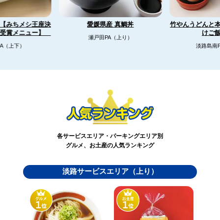
【みちメシ王座決
竹やんうどんと
愛媛県産 真鯛丼
リ受賞メニュー】
けご
瀬戸田PA（上り）
A（上下）
淡路島南
各サービスエリア・パーキングエリア別
グルメ、お土産の人気ランキング
淡路サービスエリア（上り）