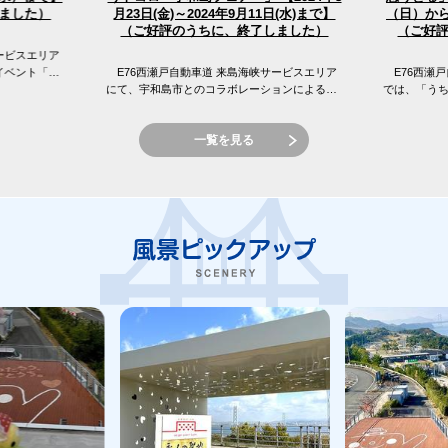
（日）から
月23日(金)～2024年9月11日(水)まで】
ました）
（ご好評のうちに、終了しました）
（ご好
ービスエリア
イベント「え
E76西瀬戸自動車道 来島海峡サービスエリア
E76西瀬戸
 来島海峡サ
にて、宇和島市とのコラボレーションによる
では、「う
「しまなみてらすMarket〜ココロまじわうトコ
窪フェア開
ロ 宇和島フェア〜」を開催...
峡SAの目の前
一覧を見る