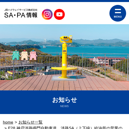
お知らせ
NEWS
home
お知らせ一覧
E28 神戸淡路鳴門自動車道 淡路SA（上下線）給油所の営業の