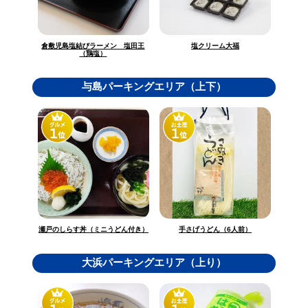
倉敷児島塩結びラーメン 塩田王
塩クリーム大福
（鶏塩）
与島パーキングエリア（上下）
瀬戸のしらす丼（ミニうどん付き）
手さげうどん（6人前）
大浜パーキングエリア（上り）