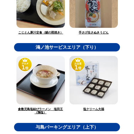
こじとん豚汁定食（鯖の照焼き）
手さげ生さぬきうどん
鴻ノ池サービスエリア（下り）
倉敷児島塩結びラーメン 塩田王
塩クリーム大福
（鶏塩）
与島パーキングエリア（上下）