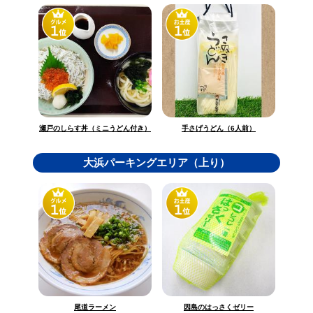
瀬戸のしらす丼（ミニうどん付き）
手さげうどん（6人前）
大浜パーキングエリア（上り）
因島のはっさくゼリー
尾道ラーメン