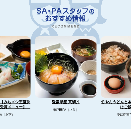
【みちメシ王座決
竹やんうどんと
愛媛県産 真鯛丼
リ受賞メニュー】
けご
瀬戸田PA（上り）
A（上下）
淡路島南