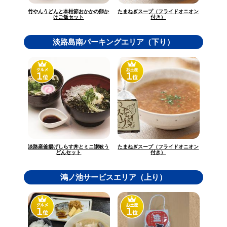
竹やんうどんと本枯節おかかの卵か
たまねぎスープ（フライドオニオン
けご飯セット
付き）
淡路島南パーキングエリア（下り）
淡路産釜揚げしらす丼とミニ讃岐う
たまねぎスープ（フライドオニオン
どんセット
付き）
鴻ノ池サービスエリア（上り）