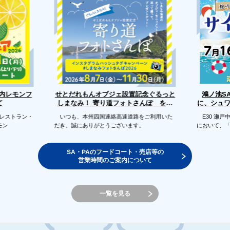
せとだれもんオブジェ設置記念ぐるっと
戸内レモンフ
鴻ノ池S
に、シュ
しまなみ！ 寄り道フォトさんぽ を開
て
催します
のレストラン・
いつも、本州四国連絡高速道路をご利用いた
E30 瀬戸
モン
だき、誠にありがとうございます。
において、
SA・PAのフードコート・売店等の
営業時間のご案内について
一覧を見る