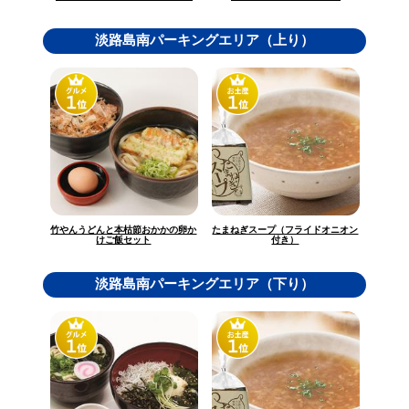
淡路島南パーキングエリア（上り）
竹やんうどんと本枯節おかかの卵か
たまねぎスープ（フライドオニオン
けご飯セット
付き）
淡路島南パーキングエリア（下り）