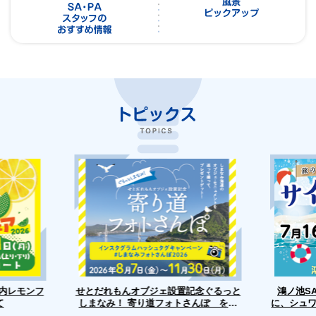
せとだれもんオブジェ設置記念ぐるっと
戸内レモンフ
鴻ノ池S
に、シュ
しまなみ！ 寄り道フォトさんぽ を開
て
催します