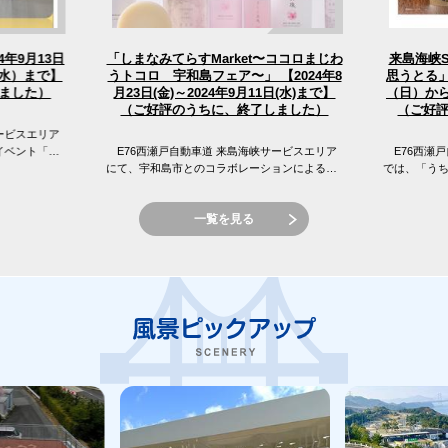
「しまなみてらすMarket〜ココロまじわ
4年9月13日
来島海峡
うトコロ 宇和島フェア〜」 【2024年8
（水）まで】
思うとる」
（日）から
月23日(金)～2024年9月11日(水)まで】
ました）
（ご好評のうちに、終了しました）
（ご好
ービスエリア
イベント「え
E76西瀬戸自動車道 来島海峡サービスエリア
E76西瀬戸
 来島海峡サ
にて、宇和島市とのコラボレーションによる
では、「う
「しまなみてらすMarket〜ココロまじわうトコ
窪フェア開
ロ 宇和島フェア〜」を開催...
峡SAの目の前
一覧を見る