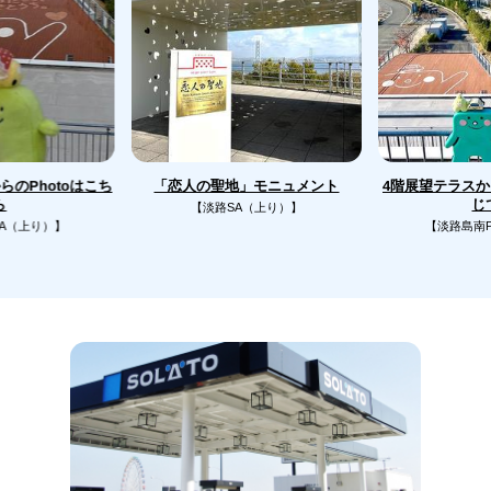
のPhotoはこち
4階展望テラス
「恋人の聖地」モニュメント
じ
ら
【淡路SA（上り）】
A（上り）】
【淡路島南