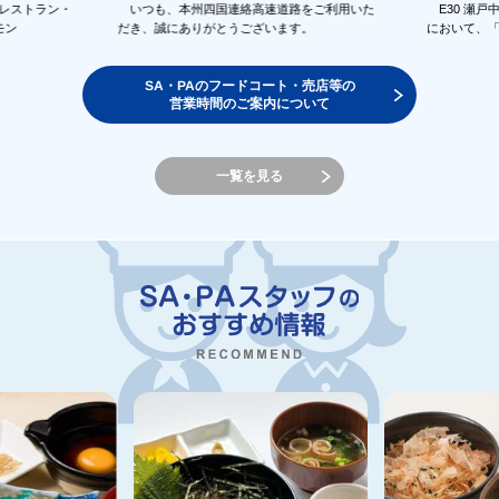
のレストラン・
いつも、本州四国連絡高速道路をご利用いた
E30 瀬戸
モン
だき、誠にありがとうございます。
において、
SA・PAのフードコート・売店等の
営業時間のご案内について
一覧を見る