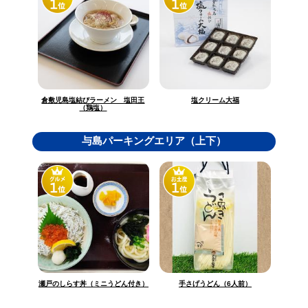
倉敷児島塩結びラーメン 塩田王
塩クリーム大福
（鶏塩）
与島パーキングエリア（上下）
瀬戸のしらす丼（ミニうどん付き）
手さげうどん（6人前）