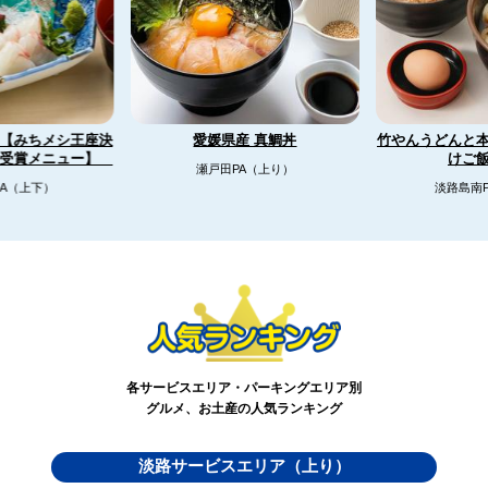
【みちメシ王座決
竹やんうどんと
愛媛県産 真鯛丼
リ受賞メニュー】
けご
瀬戸田PA（上り）
A（上下）
淡路島南
各サービスエリア・パーキングエリア別
グルメ、お土産の人気ランキング
淡路サービスエリア（上り）