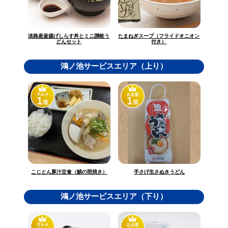
淡路産釜揚げしらす丼とミニ讃岐う
たまねぎスープ（フライドオニオン
どんセット
付き）
鴻ノ池サービスエリア（上り）
こじとん豚汁定食（鯖の照焼き）
手さげ生さぬきうどん
鴻ノ池サービスエリア（下り）