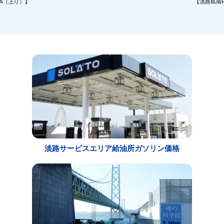
A（上り）】
【淡路島南
淡路サービスエリア給油所ガソリン価格