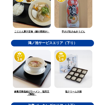
こじとん豚汁定食（鯖の照焼き）
手さげ生さぬきうどん
鴻ノ池サービスエリア（下り）
倉敷児島塩結びラーメン 塩田王
塩クリーム大福
（鶏塩）