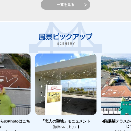
一覧を見る
のPhotoはこち
4階展望テラス
「恋人の聖地」モニュメント
じ
ら
【淡路SA（上り）】