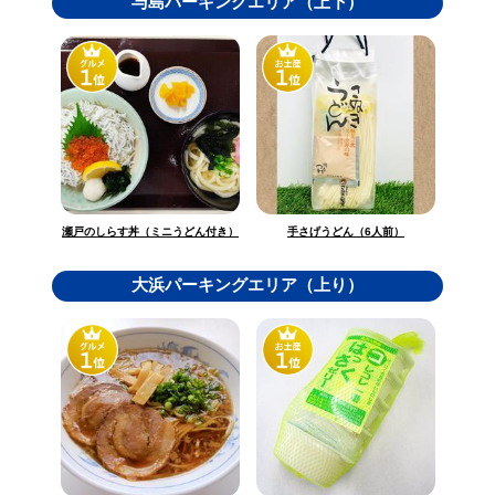
与島パーキングエリア（上下）
瀬戸のしらす丼（ミニうどん付き）
手さげうどん（6人前）
大浜パーキングエリア（上り）