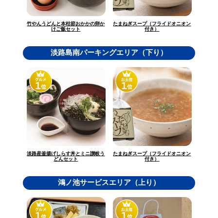
竹やんうどんと本枯節おかかの卵か
たまねぎスープ（フライドオニオン
けご飯セット
付き）
淡路島南パーキングエリア（下り）
淡路産釜揚げしらす丼とミニ讃岐う
たまねぎスープ（フライドオニオン
どんセット
付き）
鴻ノ池サービスエリア（上り）