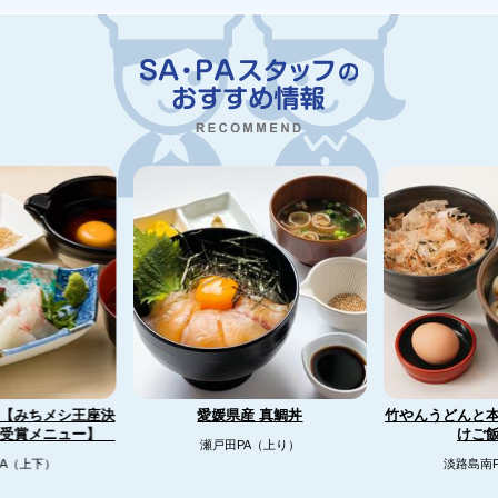
【みちメシ王座決
竹やんうどんと
愛媛県産 真鯛丼
リ受賞メニュー】
けご
瀬戸田PA（上り）
A（上下）
淡路島南