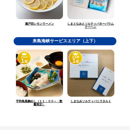
しまとなみとソルティバターバウム
瀬戸田レモンラーメン
クーヘン
来島海峡サービスエリア（上下）
宇和島風鯛めし（１１：００～・数
しまなみソルティバニラタルト
量限定）