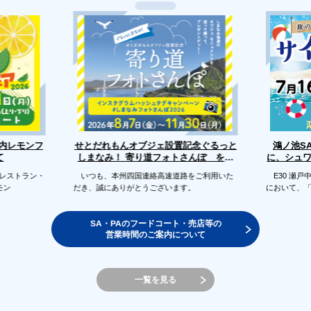
せとだれもんオブジェ設置記念ぐるっと
戸内レモンフ
鴻ノ池S
に、シュ
しまなみ！ 寄り道フォトさんぽ を開
て
催します
のレストラン・
いつも、本州四国連絡高速道路をご利用いた
E30 瀬戸
モン
だき、誠にありがとうございます。
において、
SA・PAのフードコート・売店等の
営業時間のご案内について
一覧を見る