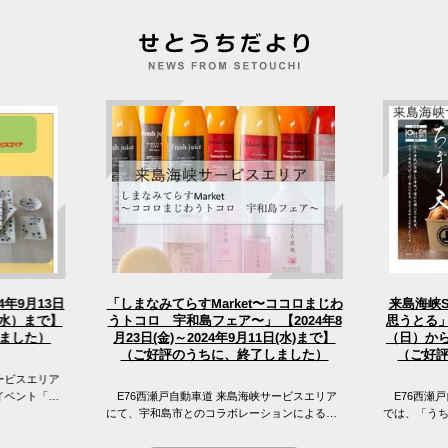
「しまなみてらすMarket〜ココロまじわ
4年9月13日
来島海峡
うトコロ 宇和島フェア〜」 【2024年8
（水）まで】
思うとる」
（日）から
月23日(金)～2024年9月11日(水)まで】
ました）
（ご好評のうちに、終了しました）
（ご好
ービスエリア
イベント「え
E76西瀬戸自動車道 来島海峡サービスエリア
E76西瀬戸
 来島海峡サ
にて、宇和島市とのコラボレーションによる
では、「う
「しまなみてらすMarket〜ココロまじわうトコ
窪フェア開
ロ 宇和島フェア〜」を開催...
峡SAの目の前