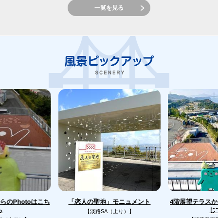
一覧を見る
のPhotoはこち
4階展望テラス
「恋人の聖地」モニュメント
じ
ら
【淡路SA（上り）】