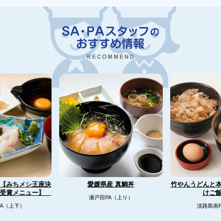
【みちメシ王座決
竹やんうどんと
愛媛県産 真鯛丼
リ受賞メニュー】
けご
瀬戸田PA（上り）
A（上下）
淡路島南