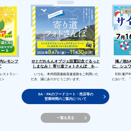
せとだれもんオブジェ設置記念ぐるっと
戸内レモンフ
鴻ノ池S
に、シュ
しまなみ！ 寄り道フォトさんぽ を開
て
催します
のレストラン・
いつも、本州四国連絡高速道路をご利用いた
E30 瀬戸
モン
だき、誠にありがとうございます。
において、
SA・PAのフードコート・売店等の
営業時間のご案内について
一覧を見る