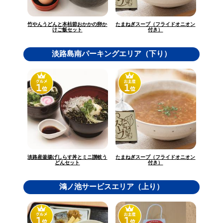
竹やんうどんと本枯節おかかの卵か
たまねぎスープ（フライドオニオン
けご飯セット
付き）
淡路島南パーキングエリア（下り）
淡路産釜揚げしらす丼とミニ讃岐う
たまねぎスープ（フライドオニオン
どんセット
付き）
鴻ノ池サービスエリア（上り）