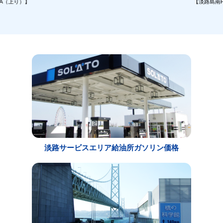
A（上り）】
【淡路島南
淡路サービスエリア給油所ガソリン価格