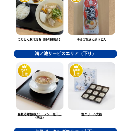
こじとん豚汁定食（鯖の照焼き）
手さげ生さぬきうどん
鴻ノ池サービスエリア（下り）
倉敷児島塩結びラーメン 塩田王
塩クリーム大福
（鶏塩）