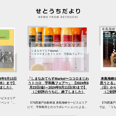
「しまなみてらすMarket〜ココロまじわ
4年9月13日
来島海峡
うトコロ 宇和島フェア〜」 【2024年8
（水）まで】
思うとる」
（日）から
月23日(金)～2024年9月11日(水)まで】
ました）
（ご好評のうちに、終了しました）
（ご好
ービスエリア
イベント「え
E76西瀬戸自動車道 来島海峡サービスエリア
E76西瀬戸
 来島海峡サ
にて、宇和島市とのコラボレーションによる
では、「う
「しまなみてらすMarket〜ココロまじわうトコ
窪フェア開
ロ 宇和島フェア〜」を開催...
峡SAの目の前