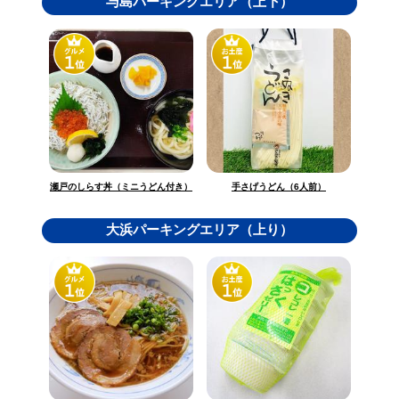
与島パーキングエリア（上下）
瀬戸のしらす丼（ミニうどん付き）
手さげうどん（6人前）
大浜パーキングエリア（上り）