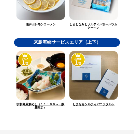
しまとなみとソルティバターバウム
瀬戸田レモンラーメン
クーヘン
来島海峡サービスエリア（上下）
宇和島風鯛めし（１１：００～・数
しまなみソルティバニラタルト
量限定）